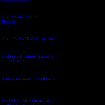
[07.06.2026] (2)
Ремейк Resident Evil Code
Veronica
[19.04.2026] (28)
Обзор FATAL FRAME 2 Remake
[10.04.2026] (19)
Fatal Frame 2 - Разбор отличий в
новом Ремейке
[03.04.2026] (4)
Перевод рассказов по Fatal Frame
2
2) Теперь 
[29.03.2026] (10)
Silent Hill F - Манга по игре и
перевод книги-нове...
3) 