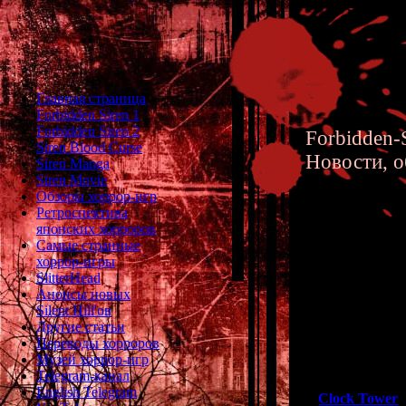
Главная страница
Forbidden Siren 1
Forbidden Siren 2
Forbidden-S
Siren Blood Curse
Новости, о
Siren Manga
Siren Movie
Обзоры хоррор-игр
Ретроспектива
японских хорроров
Самые странные
хоррор-игры
Clock To
SlitterHead
Анонсы новых
PS1, PC
Silent Hill'ов
Другие статьи
Переводы хорроров
Музей хоррор-игр
Telegram-канал
В предыдущей с
English Telegram
"
Clock Tower
"