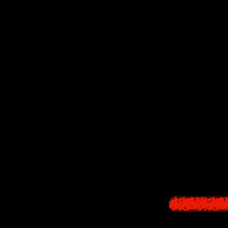
Wonderswan 
характеристика
графика и муз