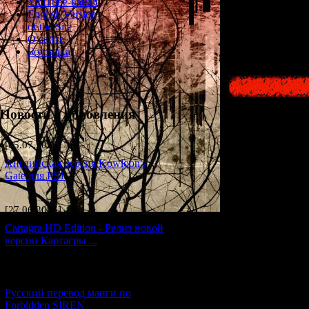
YouTube-канал
существуют та
English Version
компьютеро
of the Site
О сайте
Болталка
Новости и обновления
[05.07.2026] (6)
Английская версия Kowloon's
Gate для PS1
[27.06.2026] (4)
Cartagra HD Edition - Релиз новой
версии Картагры ...
[21.06.2026] (6)
Русский перевод манги по
Forbidden SIREN