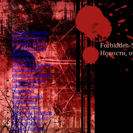
Главная страница
Forbidden Siren 1
Forbidden Siren 2
Forbidden-S
Siren Blood Curse
Новости, о
Siren Manga
Siren Movie
Обзоры хоррор-игр
Ретроспектива
японских хорроров
Самые странные
хоррор-игры
Breakdo
SlitterHead
Анонсы новых
Xbox Or
Silent Hill'ов
Другие статьи
Переводы хорроров
Музей хоррор-игр
Telegram-канал
English Telegram