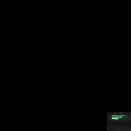
однообразных ко
игры ландшафт с
канализациях, т
альтернативных р
Написанием саун
писавший музыку
отметившийся о
игре можно разд
брейк-битом для 
пафосная оркест
сопровождение хо
вряд ли его захо
Также стоит похв
зачастую страдаю
персонажи сыгра
английской озвуч
процессом озвуч