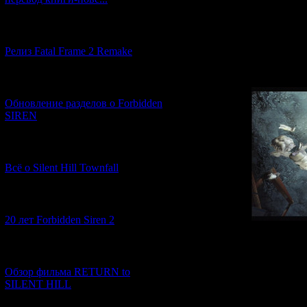
джипе, совершат
первого лица. П
плане тематики, 
[12.03.2026] (14)
элементы боевика
Релиз Fatal Frame 2 Remake
катастрофы, файт
[04.03.2026] (8)
Обновление разделов о Forbidden
SIREN
[13.02.2026] (20)
Всё о Silent Hill Townfall
[10.02.2026] (1)
20 лет Forbidden Siren 2
Сюжет игры начи
[23.01.2026] (14)
койке.
Кто мы? Г
Обзор фильма RETURN to
комнате вдруг по
SILENT HILL
выполняя какие-
нас наедине с до