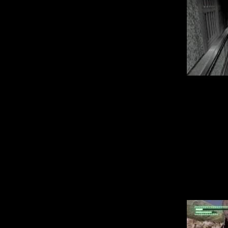
Впрочем, эти ми
истории разрабо
каждая из котор
спецификой игров
монстров, то де
окружающий мир 
постоянно балан
почувствовать се
третьи - выполн