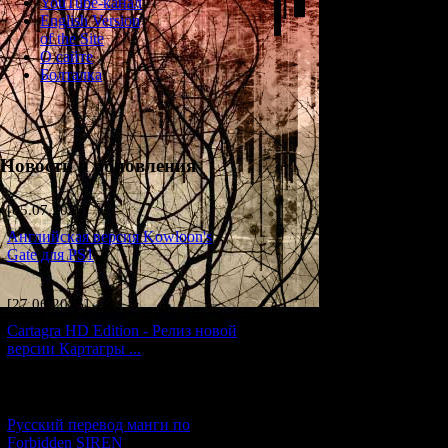
YouTube-канал
English Version
of the Site
О сайте
Болталка
Новости и обновления
[05.07.2026] (7)
Английская версия Kowloon's
Gate для PS1
[27.06.2026] (4)
Cartagra HD Edition - Релиз новой
версии Картагры ...
[21.06.2026] (6)
Русский перевод манги по
Forbidden SIREN