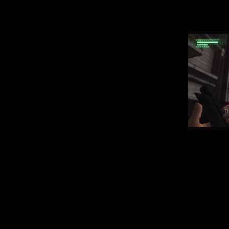
объяснить событ
Геймплей в Brea
элементам здесь
оружия в игре оч
бесполезно прот
вокруг себя защ
галлюцинациями 
барьер голыми р
является битва 
в кулачные поеди