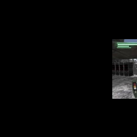
срежиссированы.
она реально вын
добавили в игру
Breakdown прису
пропастью и про
Графическое исп
детально прораб
в бою радует гл
прочувствовать 
стороной игры яв