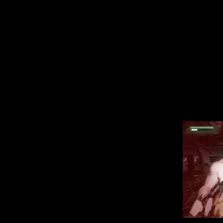
Edge).
Мы можем исполь
повергнуть супос
рукой, можно сде
либо сделать по
нашему герою дос
могут запинать р
быть начеку - в
тяжко иметь дело
попытаться убеж