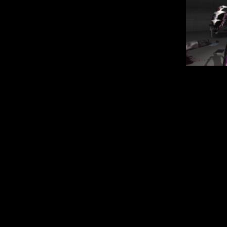
Плюсы
:
+ Оригинальный
+ Разнообразие с
+ Креативное исп
+ Хорошо переда
+ Интересный сю