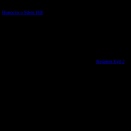
выясняется, наш
[06.01.2026] (11)
успеваем узнать 
Новости о Silent Hill
вооружённых люде
чей-то приказ, и
секунду Деррика 
видениях.
Кто о
Пока главный ге
свободу, история
Оказывается, по
странные сущест
Resident Evil 2
и 
нашего протагон
Breakdown исполь
границы между р
воспоминаний и 
самом деле проис
видение? На про
вопросами. Ситу
важной информац
поскольку их оче
геометрической 
гарантирует пол
написаны целые 