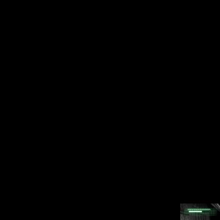
Высокая сложност
напряжении, а в
участником поеди
обошлась без кос
комбинации кноп
желать лучшего -
Пытаетесь сделат
сделать удар в п
не срабатывает. 
приходится погиб
Другим недочёто
есть только две 
так, или вернуть
практически нель
влияют, а при п
автоматически в
единственный мо
финал.