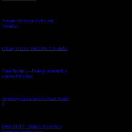
[07.06.2026] (2)
Ремейк Resident Evil Code
Veronica
[19.04.2026] (28)
Обзор FATAL FRAME 2 Remake
Когда компания 
приставку, больш
энтузиазма. Нес
[10.04.2026] (19)
существенно отст
Fatal Frame 2 - Разбор отличий в
пользовательской
новом Ремейке
железки было не
- так и был рожд
"
Breakdown
".
[03.04.2026] (4)
Для своего врем
Перевод рассказов по Fatal Frame
По сути, вся иг
2
перспективы исп
На протяжении 1
[29.03.2026] (10)
исключительно гл
перестрелках, пр
Silent Hill F - Манга по игре и
галлюцинации, ес
перевод книги-нове...