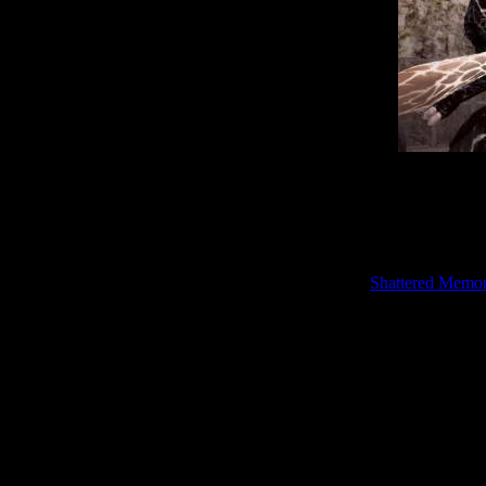
Стоит отдельно 
хоррор в Breakd
используют целый
сценах нам прид
в
Shattered Memor
выходу незамечен
игра использует
моментах нам пре
определить расп
тенями на полу. 
особенно хорошо 
нападают сразу 
напряжённых эпи
Сюрреалистическ