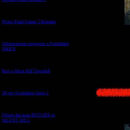
[12.03.2026] (14)
Релиз Fatal Frame 2 Remake
[04.03.2026] (8)
События
A
расположенном
Обновление разделов о Forbidden
сило
SIREN
Всё то же са
[13.02.2026] (20)
воплощались че
Всё о Silent Hill Townfall
[10.02.2026] (1)
20 лет Forbidden Siren 2
[23.01.2026] (14)
Обзор фильма RETURN to
SILENT HILL