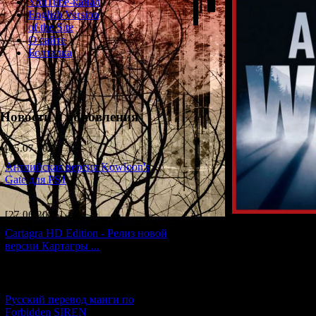
YouTube-канал
English Version
of the Site
О сайте
Болталка
Новости и обновления
[05.07.2026] (7)
Английская версия Kowloon's
Gate для PS1
[27.06.2026] (4)
Cartagra HD Edition - Релиз новой
В предыдущей 
версии Картагры ...
[21.06.2026] (6)
Русский перевод манги по
Forbidden SIREN