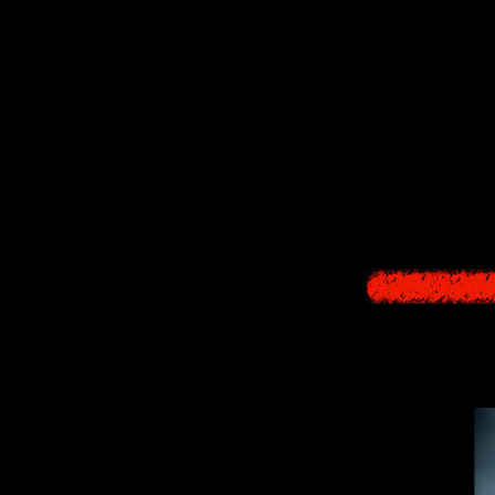
Первые 15 мин
Эта задумка 
первые 10-15
герой потом п