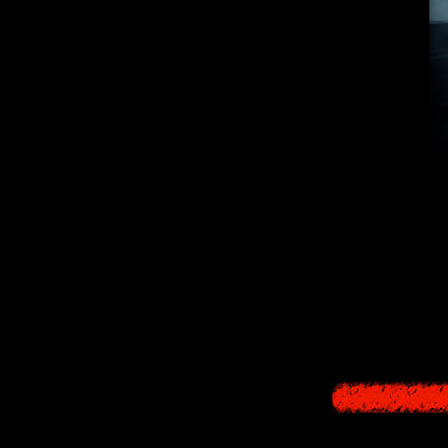
Своеобразными
игре наступал
принимал кошм
В "
Алане Вейке
несколько секун
в игре окутан