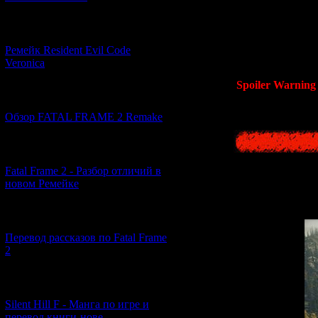
А теперь давай
[07.06.2026] (2)
"
Сайлент Хи
копир
Ремейк Resident Evil Code
Veronica
Spoiler Warning
[19.04.2026] (28)
Обзор FATAL FRAME 2 Remake
[10.04.2026] (19)
Fatal Frame 2 - Разбор отличий в
новом Ремейке
[03.04.2026] (4)
Перевод рассказов по Fatal Frame
2
[29.03.2026] (10)
Silent Hill F - Манга по игре и
перевод книги-нове...