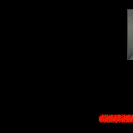
Оба этих п
рассудительные,
происходящ
способности
Кауф