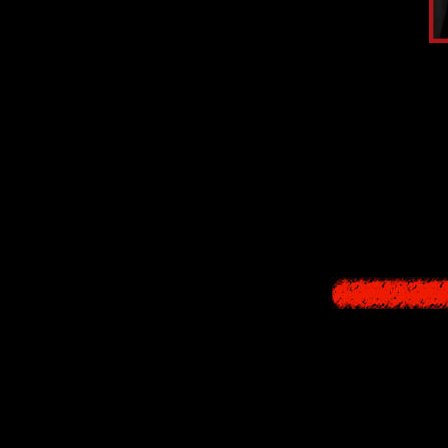
У
Далии Гилл
положительный
положительному
Причём, даже и
создать новый 
Барбара
пытае
(тоже 
Разработчики и