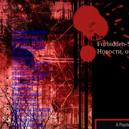
Главная страница
Forbidden Siren 1
Forbidden Siren 2
Forbidden-S
Siren Blood Curse
Новости, о
Siren Manga
Siren Movie
Обзоры хоррор-игр
Ретроспектива
японских хорроров
Самые странные
хоррор-игры
Alan Wak
SlitterHead
Анонсы новых
Алана В
Silent Hill'ов
Другие статьи
Переводы хорроров
Музей хоррор-игр
Telegram-канал
English Telegram