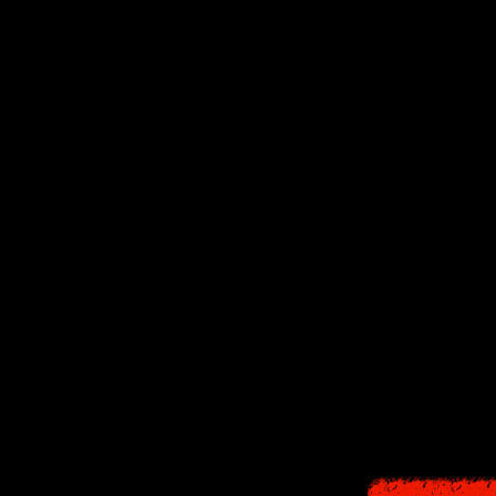
Разработка
Alan
на пике своей
хотелось зак
Но к сожалени
копированием 
При 
Вдобавок, все с
Сайлент Хи
интересными и 
и запоминающ
Поэтому в итог
взгляд, такой 
учётом того,