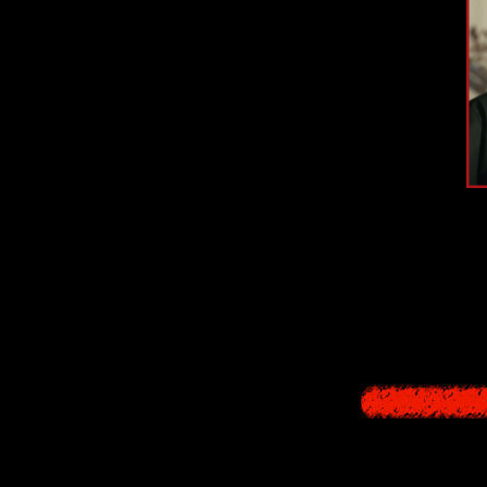
Девушки-полицей
не осознают всей
пом
Положительн