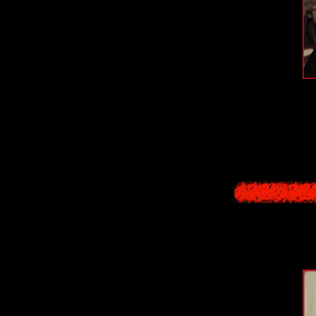
В обоих играх 
городок - и те