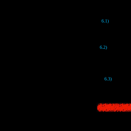
Дело в том, 
6.1)
Джеймс
очень странно
копию его по
6.2)
Томас Зейн
Для этого он о
рассказ о ней
города
"). Оч
це
6.3)
Под кон