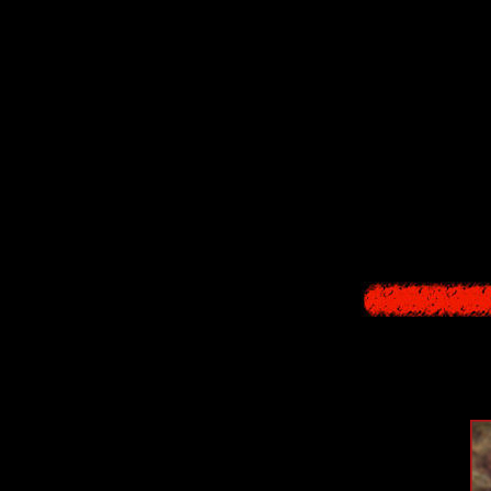
Довольно заб
Тут тоже есть
гл
злодей
, и
странн
была одна, а в