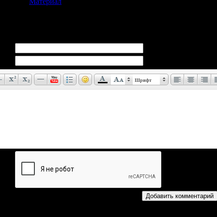
[
Материал
]
6 07:36)
ь виту брать
Шрифт