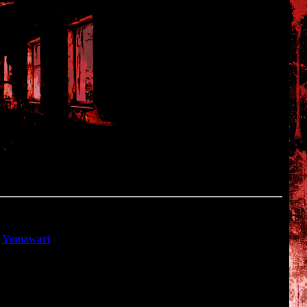
"
Yomawari
", но не хочет покупать PS Виту.
на ПК. Американский релиз PC-версии запланирован на 25
распространяться через сервис Steam.