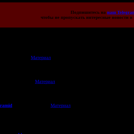
Подпишитесь на
наш Telegra
чтобы не пропускать интересные новости и 
иев:
4
[
Материал
]
(14.07.2016 15:34)
раз хотела бы игрануть. Слава богу, теперь точно не придется с 
[
Материал
]
(05.06.2016 00:33)
 в японскую версию? Если играла, то какие впечатления?
yramid
[
Материал
]
(08.06.2016 17:53)
 покупать не стала. Она на ибее в среднем стоила 60-70$, и плат