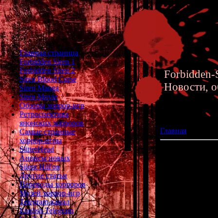
Главная страница
Forbidden Siren 1
Forbidden Siren 2
Forbidden-S
Siren Blood Curse
Новости, о
Siren Manga
Siren Movie
Обзоры хоррор-игр
Ретроспектива
японских хорроров
Главная
»» 01.06
Самые странные
хоррор-игры
SlitterHead
Японский хорро
Анонсы новых
Silent Hill'ов
Другие статьи
Переводы хорроров
Недавно стало 
Музей хоррор-игр
Telegram-канал
English Telegram