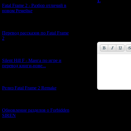
1.
1
(02.06.201
Fatal Frame 2 - Разбор отличий в
Фух, не пришлос
новом Ремейке
[03.04.2026] (4)
Имя *:
Перевод рассказов по Fatal Frame
Email *:
2
[29.03.2026] (10)
Silent Hill F - Манга по игре и
перевод книги-нове...
[12.03.2026] (14)
Релиз Fatal Frame 2 Remake
Код *:
[04.03.2026] (8)
Обновление разделов о Forbidden
SIREN
[13.02.2026] (20)