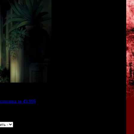
a. Её релиз тоже намечен на конец октября, причём версия
кционка за 49.99$
. Коллекционка включает в себя артбук,
 Diary" (кавайно-хоррорный 2D-квест от той же компании).