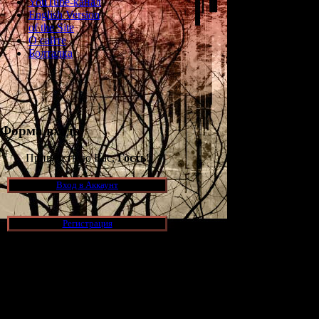
YouTube-канал
English Version
of the Site
О сайте
Болталка
Форма входа
Приветствую Вас,
Гость
!
Вход в Аккаунт
Регистрация
Также стала изв
для Виты буде
саундтрек, а т
Новости и обновления
Просмотров: 196
[05.07.2026] (10)