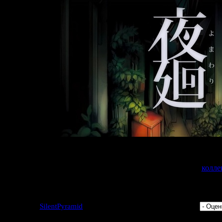
естна пара новых подробностей об английской версии для PS Vit
т доступна в двух вариантах - обычное издание за 39.99$ и
колле
акже в качестве бонуса вы получите игру "HtoL#NiQ: The Firefly
9 | Добавил:
SilentPyramid
| Дата: 01.06.2016 | Рейтинг: 5.0/1 |