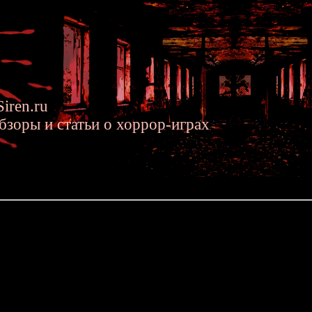
iren.ru
бзоры и статьи о хоррор-играх
.2016 »» Японский хоррор Yomawari выйдет на ПК
р Yomawari выйдет на ПК
Хорошая новость для тех, кто хочет поиграть в японский хоррор 
известно, что разработчики собираются портировать Yomawari 
октября, а европейский релиз - на 28 октября. Игра будет 