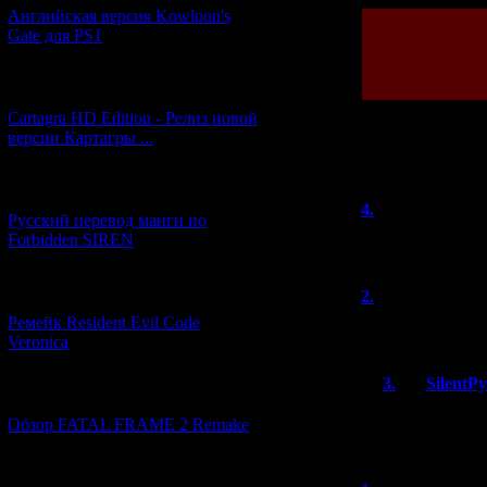
Английская версия Kowloon's
Gate для PS1
[27.06.2026] (4)
Cartagra HD Edition - Релиз новой
версии Картагры ...
Всего комментар
[21.06.2026] (6)
4.
Riko T.
Русский перевод манги по
Forbidden SIREN
Вот в это я как 
[07.06.2026] (2)
2.
Darth316
Ремейк Resident Evil Code
А ты уже играла
Veronica
3.
SilentP
[19.04.2026] (30)
Не, я японку
Обзор FATAL FRAME 2 Remake
неразумно.
[10.04.2026] (19)