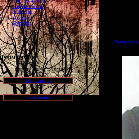
YouTube-канал
подробности
English Version
продюсер отме
of the Site
название "J
О сайте
изначально раз
Болталка
>>
Читаем ан
Форма входа
Приветствую Вас,
Гость
!
Вход в Аккаунт
Регистрация
Новости и обновления
[05.07.2026] (7)