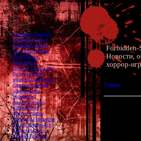
Главная страница
Forbidden Siren 1
Forbidden Siren 2
Forbidden-S
Siren Blood Curse
Новости, о
Siren Manga
Siren Movie
хоррор-иг
Обзоры хоррор-игр
Ретроспектива
японских хорроров
Главная
»» 16.03
Самые странные
Фудзисавой - про
хоррор-игры
SlitterHead
Анонсы новых
Интервью с Так
Silent Hill'ов
продюсером Forb
Другие статьи
Переводы хорроров
Несколько д
Музей хоррор-игр
перевод инте
Telegram-канал
продюсером
English Telegram
познавател