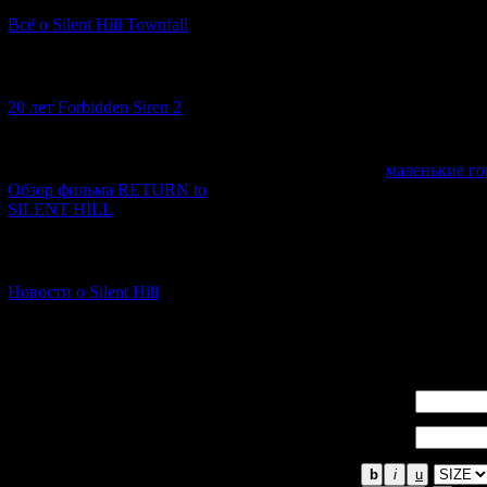
Сирена и СХ 
Всё о Silent Hill Townfall
сравнивать с
Тояма). Прос
разворачивае
[10.02.2026] (1)
другом - в а
20 лет Forbidden Siren 2
всего западн
коммерческих
что Тояме оч
[23.01.2026] (14)
маленькие г
Обзор фильма RETURN to
SILENT HILL
Что касается
тоже периоди
толстяка-неу
[06.01.2026] (11)
добрым парне
начинает сход
Новости о Silent Hill
вспоминается
где был очен
Имя *:
Email
*: