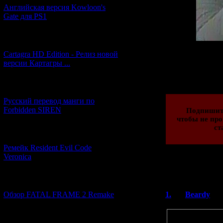
Английская версия Kowloon's
Gate для PS1
[27.06.2026] (4)
Cartagra HD Edition - Релиз новой
версии Картагры ...
Просмотров: 186
16.03.2016 | Рейти
[21.06.2026] (6)
Русский перевод манги по
Forbidden SIREN
Подпишит
чтобы не про
ст
[07.06.2026] (2)
Ремейк Resident Evil Code
Veronica
Всего комментар
[19.04.2026] (28)
Порядок вывод
Обзор FATAL FRAME 2 Remake
1.
Beardy
Цитата
― What did you pe
[10.04.2026] (19)
Fujisawa:
With re