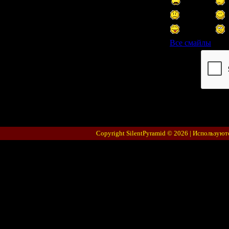
Все смайлы
Код *:
Copyright SilentPyramid © 2026 |
Используют