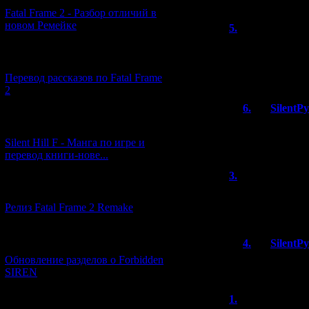
Fatal Frame 2 - Разбор отличий в
новом Ремейке
5.
Alex
(22.1
Хмм, первую час
[03.04.2026] (4)
припоминаю...
Видимо, не очен
Перевод рассказов по Fatal Frame
2
6.
SilentP
[29.03.2026] (10)
В архивном ф
расшифровке
Silent Hill F - Манга по игре и
перевод книги-нове...
3.
Alex
(21.1
[12.03.2026] (14)
Понятно, но как
Релиз Fatal Frame 2 Remake
расшифровку?
[04.03.2026] (8)
4.
SilentP
Обновление разделов о Forbidden
Узнаете, есл
SIREN
1.
Alex
(21.1
[13.02.2026] (20)