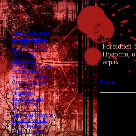
Главная страница
Forbidden Siren 1
Forbidden Siren 2
Forbidden-S
Siren Blood Curse
Новости, о
Siren Manga
Siren Movie
играх
Обзоры хоррор-игр
Ретроспектива
японских хорроров
Главная
»» 21.11.
Самые странные
of Hanuda по мот
хоррор-игры
SlitterHead
Анонсы новых
Перевод рассказо
Silent Hill'ов
Forbidden Siren
Другие статьи
Переводы хорроров
Сюжет Forbidde
Музей хоррор-игр
Он напоминает
Telegram-канал
множества кусоч
English Telegram
чтобы раскр