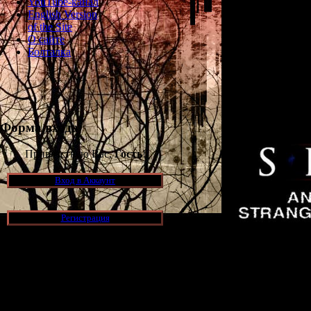
YouTube-канал
обнаружить вс
English Version
Шибито, пройти
of the Site
О сайте
Болталка
Другим важным 
Another Story:
свет на стран
деревушке Хан
интер
Форма входа
Приветствую Вас,
Гость
!
Вход в Аккаунт
Регистрация
Изначально это
Maniacs" и б
Но теп
Новости и обновления
(спасибо де
[05.07.2026] (6)