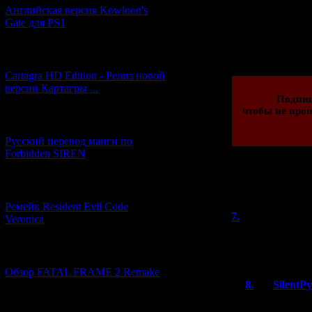
Английская версия Kowloon's
Gate для PS1
Просмотров: 144
21.11.2013 | Рейти
[27.06.2026] (4)
Cartagra HD Edition - Релиз новой
версии Картагры ...
Подпи
чтобы не проп
[21.06.2026] (6)
Русский перевод манги по
Forbidden SIREN
Всего комментар
[07.06.2026] (2)
Порядок
Ремейк Resident Evil Code
7.
paul
Veronica
(25.1
А у тебя есть ф
коллекции?
[19.04.2026] (28)
Обзор FATAL FRAME 2 Remake
8.
SilentP
Нет.
[10.04.2026] (19)