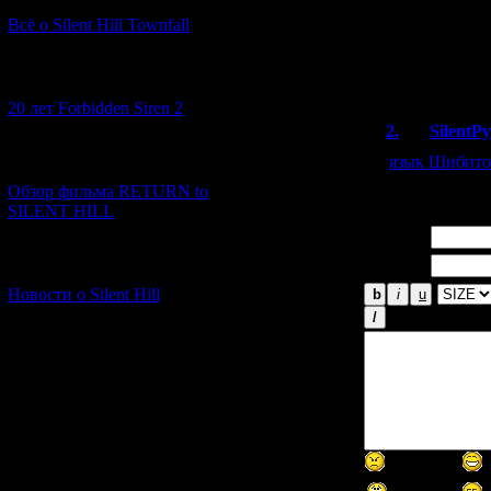
Спасибо за наво
Всё о Silent Hill Townfall
А можно поподр
т.к. в настояще
интересно.
[10.02.2026] (1)
20 лет Forbidden Siren 2
2.
SilentP
язык Шибито
[23.01.2026] (14)
Обзор фильма RETURN to
SILENT HILL
Имя *:
Email *:
[06.01.2026] (11)
Новости о Silent Hill