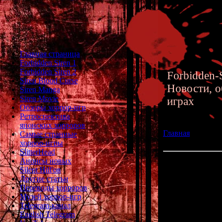
Главная страница
Forbidden Siren 1
Forbidden Siren 2
Forbidden-S
Siren Blood Curse
Новости, о
Siren Manga
Siren Movie
играх
Обзоры хоррор-игр
Ретроспектива
японских хорроров
Главная
»» 25.02
Самые странные
Прародители Saya
хоррор-игры
SlitterHead
Анонсы новых
Как родилась Пе
Silent Hill'ов
Другие статьи
Переводы хорроров
Новая статья п
Музей хоррор-игр
культовой 
Telegram-канал
English Telegram
Как появилась 