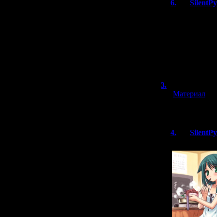
6.
SilentP
Yes, we can se
people who wan
those who don'
Though i'm not
theories. Suc
3.
бледная т
[
Материал
]
Познавательно и
4.
SilentP
Ням-ням