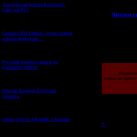
Английская версия Kowloon's
Gate для PS1
>>
Читаем с
[27.06.2026] (4)
Cartagra HD Edition - Релиз новой
версии Картагры ...
Просмотров: 277
25.02.2023 | Рейти
[21.06.2026] (6)
Русский перевод манги по
Forbidden SIREN
Подпиши
чтобы не пропу
[07.06.2026] (2)
Ремейк Resident Evil Code
Veronica
Всего комментар
[19.04.2026] (28)
Порядок в
Обзор FATAL FRAME 2 Remake
7.
J.K.
(26.0
I don't think such
[10.04.2026] (19)