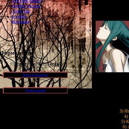
YouTube-канал
ранние игры и к
English Version
узна
of the Site
О сайте
Болталка
Форма входа
Приветствую Вас,
Гость
!
Вход в Аккаунт
В статье мы раз
Регистрация
3) И
Новости и обновления
4)
5) 
[05.07.2026] (11)
6) 