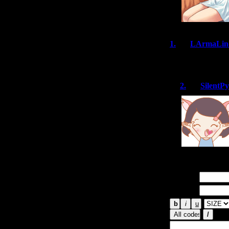
1.
LArmaLin
Большое спасиб
2.
SilentP
Имя *:
Email *: