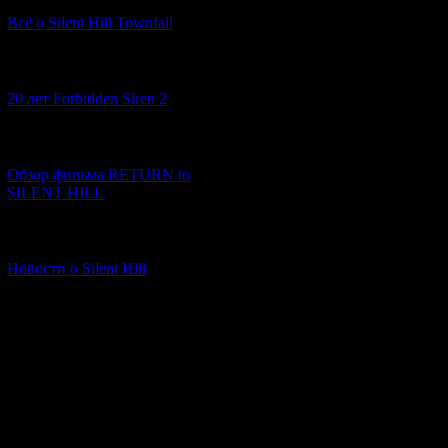
There are some in
Всё о Silent Hill Townfall
game's themes an
Freudianism. The 
Saya/Fuminori a
[10.02.2026] (1)
are the points of
being alienated
20 лет Forbidden Siren 2
from it.
On Freud's theory
[23.01.2026] (14)
whole, as conflic
animals following
Обзор фильма RETURN to
the norms of thei
SILENT HILL
tendencies
that don't perfect
conflict takes
[06.01.2026] (11)
place in the narra
Новости о Silent Hill
terminate
a threat to societ
things their
own way.
And I think this c
both sides are eas
are
experienced by e