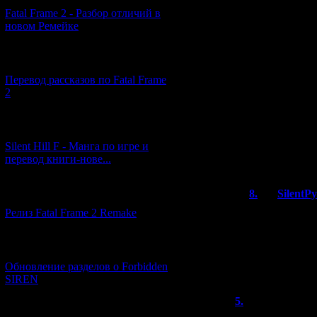
inspiration either, 
Fatal Frame 2 - Разбор отличий в
was talking more 
новом Ремейке
paragraph on the
thematic differen
thinking a bit. As
[03.04.2026] (4)
you say, the topic
Перевод рассказов по Fatal Frame
by a variety
2
of sources, novel
works. Still, the
emphasis on sex a
[29.03.2026] (10)
taboos reminds
me of Freudian th
Silent Hill F - Манга по игре и
influenced by the
перевод книги-нове...
8.
SilentP
[12.03.2026] (14)
Релиз Fatal Frame 2 Remake
Sex, Violence 
eroge horror v
[04.03.2026] (8)
So such games 
even when deve
Обновление разделов о Forbidden
SIREN
5.
J.K.
(26.0
[13.02.2026] (20)