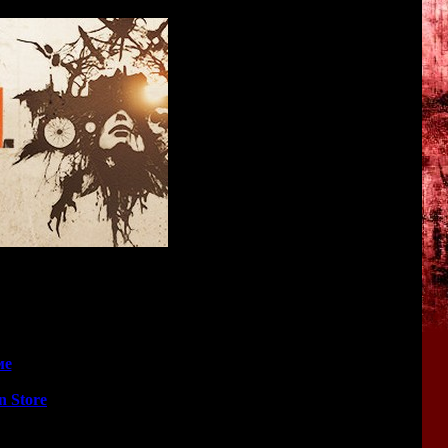
? Или очередной Резидент опять станет разочарованием?
лей, смогут узнать ответ на этот вопрос уже сегодня.
ме
<<
n Store
<<