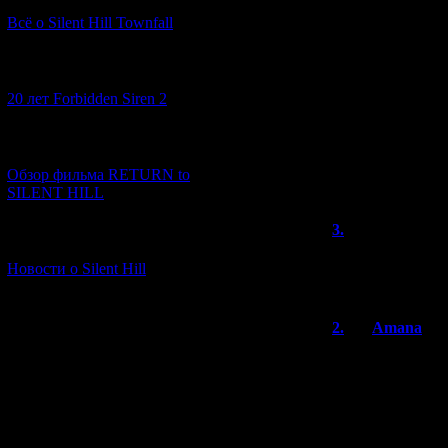
Всё о Silent Hill Townfall
Что мы получил
Красивую картин
мистический, б
[10.02.2026] (1)
привыкнуть, но 
20 лет Forbidden Siren 2
дебильную концо
повлияет концо
[23.01.2026] (14)
Слежу за вселен
Обзор фильма RETURN to
будущее. Однако
SILENT HILL
3.
Nishi93
[06.01.2026] (11)
Игра действител
Новости о Silent Hill
это действо опя
2.
Amana
Традиционно сер
фоне своих прао
В кратце и без 
RE чудо-вирусов
предысторией.