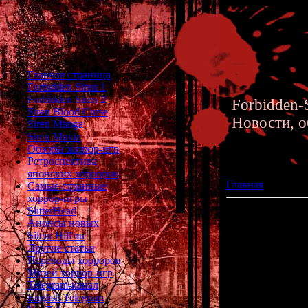
Главная страница
Forbidden Siren 1
Forbidden Siren 2
Forbidden-S
Siren Blood Curse
Новости, о
Siren Manga
Siren Movie
Обзоры хоррор-игр
Ретроспектива
японских хорроров
Главная
»» 24.01.
Самые странные
хоррор-игры
SlitterHead
Resident Evil 7 
Анонсы новых
Silent Hill'ов
Другие статьи
Сегодня сос
Переводы хорроров
Музей хоррор-игр
Возможно, н
Telegram-канал
знамену
English Telegram