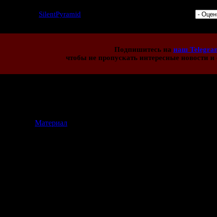
7 | Добавил:
SilentPyramid
| Дата: 24.01.2017 | Рейтинг: 5.0/1 |
Подпишитесь на
наш Telegra
чтобы не пропускать интересные новости и 
иев:
4
[
Материал
]
2017 12:56)
ка, однако. Как верно заметил предыдущий оратор, первая часть
 RE геймплейная составляющая (все стычки с папашей Джеком б
месте - мало патронов, трудноубиваемые (а порой, бессмертные)
вой частью
 закрытых дверей, которые откроются позднее - есть
м с особняком, открывающееся второй локацией - есть
ами - есть
рия - есть
виком - есть
ированных дверей, открывающихся специальными ключами - ест