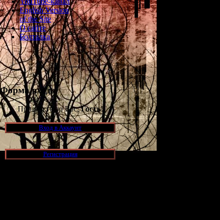
YouTube-канал
English Version
of the Site
О сайте
Болталка
Форма входа
Приветствую Вас,
Гость
!
Вход в Аккаунт
Удалось ли Ка
Особо отчаян
Регистрация
Новости и обновления
[05.07.2026] (9)