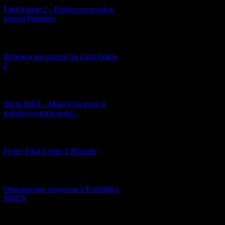
Монитор ЭКГ - 
Fatal Frame 2 - Разбор отличий в
Ящики для хране
новом Ремейке
Да вот большая 
происходят в эт
[03.04.2026] (4)
на стене, ловуш
Перевод рассказов по Fatal Frame
2
Сюжет вышел, н
появляющиеся на
Амнезии, Аутлас
[29.03.2026] (10)
"умершей" жены
Silent Hill F - Манга по игре и
перевод книги-нове...
Оружие и боепри
ситуации нехват
говорить, что н
[12.03.2026] (14)
патронов).
Релиз Fatal Frame 2 Remake
Второй и третий
шарм (а именно 
[04.03.2026] (8)
постоянные стыч
проходится путё
Обновление разделов о Forbidden
ни в одной номе
SIREN
Но отвечать на 
прояснится, но 
[13.02.2026] (20)
слова "Верните 