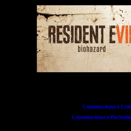
пкому сделать действительно интересный и атмосферный ужасник
ные первопроходцы, которым не жаль потратить кровные 1999 руб
>>
Страница игры в Сти
>>
Страница игры в PlayStatio