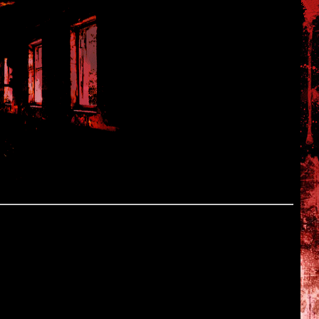
ли с нетерпением - вышла
седьмая часть Resident Evil
.
а которое надеялись фанаты ранних частей, однако RE7
 хоррорной стилистике, без лишней голливудщины.