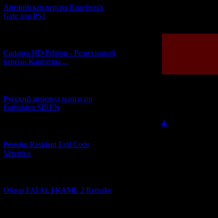
Английская версия Kowloon's
Просмотров: 231
Gate для PS1
[27.06.2026] (4)
Cartagra HD Edition - Релиз новой
версии Картагры ...
[21.06.2026] (6)
Русский перевод манги по
Всего комментар
Forbidden SIREN
4.
Jill
(02.02.
[07.06.2026] (2)
Достойная попыт
Ремейк Resident Evil Code
аутентичная для
Veronica
элементы RE на 
параллели с пер
Особняк с кучей
[19.04.2026] (28)
Общежитие рядо
Пещера с ловушк
Обзор FATAL FRAME 2 Remake
Тайная лаборато
Ловушка с дробо
[10.04.2026] (19)
Несколько марк