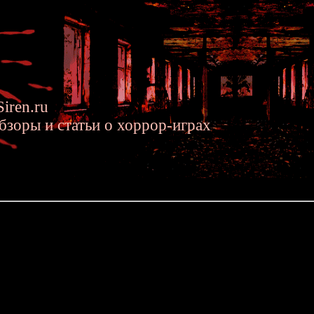
iren.ru
бзоры и статьи о хоррор-играх
2017 »» Resident Evil 7 - Релиз нового Резидента
- Релиз нового Резидента
тоялся ещё один релиз, который многие геймеры наверняка жда
овая игра не станет полноценным "возвращением к классике", н
ет собой важную попытку вернуть серию к мрачной и серьёзной