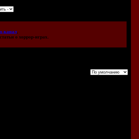
m-канал
,
статьи о хоррор-играх.
Порядок вывода комментариев:
 игры - самая лучшая. Присутствует и мрачный сеттинг, и
езусловно незабываемы). Казалось бы, все ключевые
 враги, головоломки (к слову, простые). Можно провести
ь