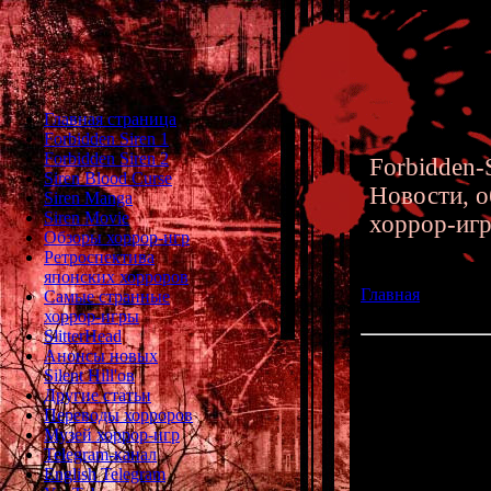
Главная страница
Forbidden Siren 1
Forbidden Siren 2
Forbidden-S
Siren Blood Curse
Новости, о
Siren Manga
Siren Movie
хоррор-иг
Обзоры хоррор-игр
Ретроспектива
японских хорроров
Главная
»» 07.02.
Самые странные
хоррор-книги Па
хоррор-игры
SlitterHead
Анонсы новых
Parasite Eve - О
Silent Hill'ов
Ева
Другие статьи
Переводы хорроров
Музей хоррор-игр
Новый обзор п
Telegram-канал
"
Parasite Eve
",
English Telegram
д