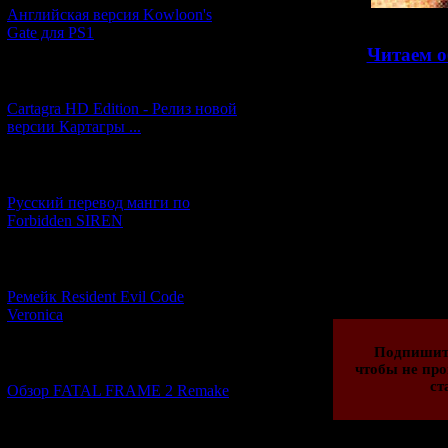
Английская версия Kowloon's
Gate для PS1
>>
Читаем о
[27.06.2026] (4)
Cartagra HD Edition - Релиз новой
В качестве бон
версии Картагры ...
фильм
-киноад
мотивам книги,
no Uta
"...
ээээ,
[21.06.2026] (6)
Русский перевод манги по
Forbidden SIREN
Просмотров: 134
[07.06.2026] (2)
07.02.2023 | Рейти
Ремейк Resident Evil Code
Veronica
Подпишит
[19.04.2026] (28)
чтобы не про
ст
Обзор FATAL FRAME 2 Remake
[10.04.2026] (19)