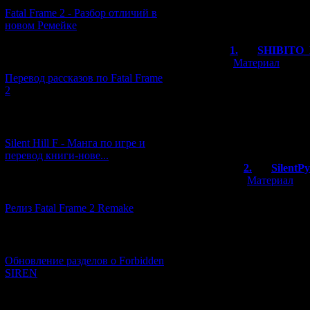
Fatal Frame 2 - Разбор отличий в
Всего комментар
новом Ремейке
Порядок вывод
1.
SHIBITO
[03.04.2026] (4)
[
Материал
]
Перевод рассказов по Fatal Frame
А я когда читал
2
а хигураши боль
особенно когда 
all have countless
[29.03.2026] (10)
вот щас бы дед
Silent Hill F - Манга по игре и
перевод книги-нове...
2.
SilentP
[
Материал
]
[12.03.2026] (14)
Ну в Хигураш
Релиз Fatal Frame 2 Remake
много - и он
А вот в Saya 
[04.03.2026] (8)
сценарист был
Обновление разделов о Forbidden
воспроизводи
SIREN
книги.
[13.02.2026] (20)