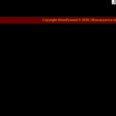
Copyright SilentPyramid © 2026 |
Используются т