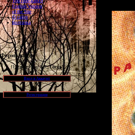
YouTube-канал
English Version
of the Site
О сайте
Болталка
Форма входа
Приветствую Вас,
Гость
!
Вход в Аккаунт
Регистрация
Новости и обновления
[05.07.2026] (7)