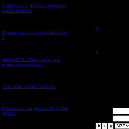
Fatal Frame 2 - Разбор отличий в
новом Ремейке
Всего комментар
Порядок 
[03.04.2026] (4)
2.
Gaia
(06.
Перевод рассказов по Fatal Frame
интересно :3
2
[29.03.2026] (10)
1.
grey
(27.1
Silent Hill F - Манга по игре и
Также Кеитиро Т
перевод книги-нове...
релиза Gravity 
созданию хоррор
[12.03.2026] (14)
==
Релиз Fatal Frame 2 Remake
Это радовает на
[04.03.2026] (8)
Обновление разделов о Forbidden
Имя *:
SIREN
Email *:
[13.02.2026] (20)