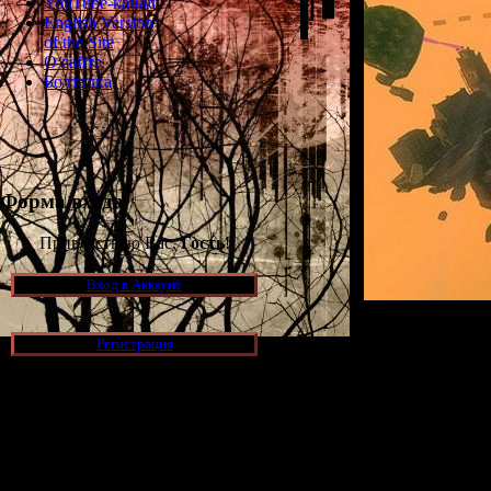
YouTube-канал
English Version
of the Site
О сайте
Болталка
Форма входа
Приветствую Вас,
Гость
!
Вход в Аккаунт
Помимо проче
Регистрация
планы по создани
создать таку
Новости и обновления
"Actually, the fi
When I started
[05.07.2026] (7)
became a big hit.