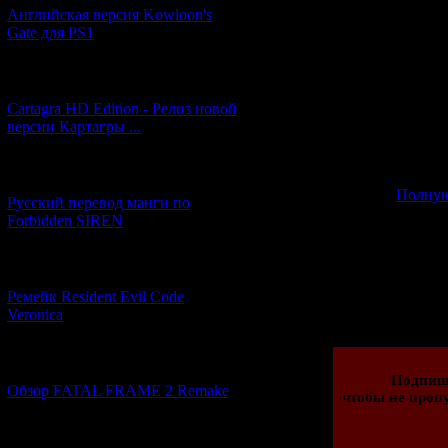
Английская версия Kowloon's
a horror game bec
Gate для PS1
that was very pop
game guy. Final
make something di
[27.06.2026] (4)
Cartagra HD Edition - Релиз новой
Также Кеичиро 
версии Картагры ...
релиза Gravi
[21.06.2026] (6)
Полную
Русский перевод манги по
Forbidden SIREN
P.S.: релиз 
[07.06.2026] (2)
Просмотров: 181
Ремейк Resident Evil Code
18.12.2011 | Рейти
Veronica
[19.04.2026] (28)
Подпиш
Обзор FATAL FRAME 2 Remake
чтобы не пропу
[10.04.2026] (19)