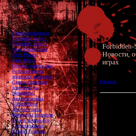
Главная страница
Forbidden Siren 1
Forbidden Siren 2
Forbidden-S
Siren Blood Curse
Новости, о
Siren Manga
Siren Movie
играх
Обзоры хоррор-игр
Ретроспектива
японских хорроров
Главная
»» 18.12
Самые странные
Тояме и Gravity 
хоррор-игры
SlitterHead
Анонсы новых
Любопытные подр
Silent Hill'ов
Другие статьи
На днях сайт 
Переводы хорроров
интервью с Кеи
Музей хоррор-игр
шокирующие подр
Telegram-канал
English Telegram