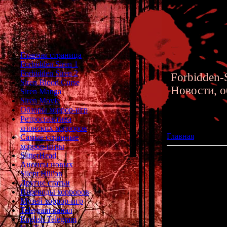
Главная страница
Forbidden Siren 1
Forbidden Siren 2
Forbidden-S
Siren Blood Curse
Новости, о
Siren Manga
Siren Movie
Обзоры хоррор-игр
Ретроспектива
японских хорроров
Главная
»» 25.07
Самые странные
хоррор-игры
SlitterHead
Обзор 8-битного
Анонсы новых
Silent Hill'ов
Фредди Крюгер 
Другие статьи
же обрёл ку
Переводы хорроров
телесериалы, 
Музей хоррор-игр
психопат появилс
Telegram-канал
English Telegram