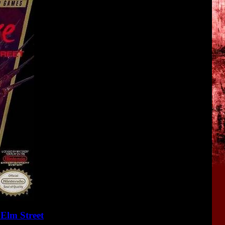
Elm Street
<<