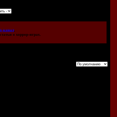
m-канал
,
статьи о хоррор-играх.
Порядок вывода комментариев:
на очень похожа на серию "Gauntlet"). Про ПКшную Улицу