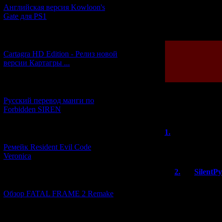
Английская версия Kowloon's
Gate для PS1
Просмотров: 150
[27.06.2026] (4)
Cartagra HD Edition - Релиз новой
версии Картагры ...
[21.06.2026] (6)
Русский перевод манги по
Forbidden SIREN
Всего комментар
1.
sdtv95
[07.06.2026] (2)
(
Прикольно! А о
Ремейк Resident Evil Code
Veronica
2.
SilentP
[19.04.2026] (28)
На ПК выходи
Обзор FATAL FRAME 2 Remake
Вязов я пока
[10.04.2026] (19)