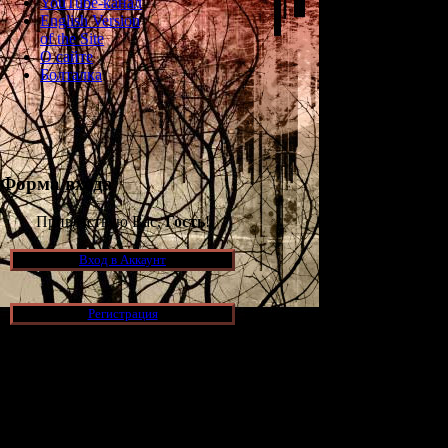
YouTube-канал
English Version
of the Site
О сайте
Болталка
Форма входа
Приветствую Вас,
Гость
!
Вход в Аккаунт
Регистрация
Новости и обновления
[05.07.2026] (7)