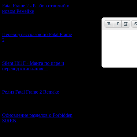
Имя *:
Fatal Frame 2 - Разбор отличий в
новом Ремейке
Email *:
[03.04.2026] (4)
Перевод рассказов по Fatal Frame
2
[29.03.2026] (10)
Silent Hill F - Манга по игре и
перевод книги-нове...
Код *:
[12.03.2026] (14)
Релиз Fatal Frame 2 Remake
[04.03.2026] (8)
Обновление разделов о Forbidden
SIREN
[13.02.2026] (20)