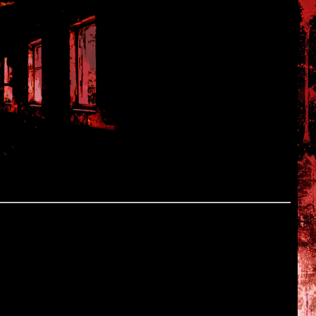
вившись на экранах в середине 80-х годов, Фредди сразу
тных вымышленных злодеев. Про него снимали фильмы и
 не обошлось и без видеоигр. В 1990-м году легендарный
а британская компания Rare (создатели Battletoads и Donkey
ечь в сегодняшнем обзоре.