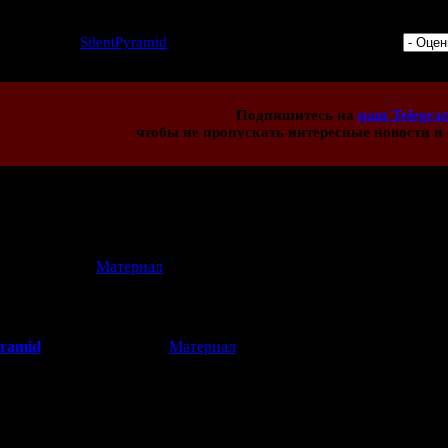
6 | Добавил:
SilentPyramid
| Дата: 25.07.2015 | Рейтинг: 0.0/0 |
Подпишитесь на
наш Telegra
чтобы не пропускать интересные новости и 
иев:
2
[
Материал
]
26.07.2015 19:55)
бзор на ПК-версию будет?
yramid
[
Материал
]
(26.07.2015 20:57)
ла совсем другая игра от других разработчиков (по геймплею о
 не планирую писать обзор.