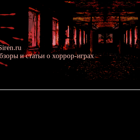
iren.ru
бзоры и статьи о хоррор-играх
.2015 »» Обзор 8-битного Кошмара на Улице Вязов для NES
 Кошмара на Улице Вязов для NES
- это имя знакомо каждому любителю хоррор-жанра. Впервые поя
льтовый статус и по сей день считается одним из самых извес
писали книги-новеллизации, рисовали комиксы - ну и конечно же
я в 8-битной игре "Nightmare on Elm Street", которую разработал
Kong Country). Именно об этой игре и пойдёт р