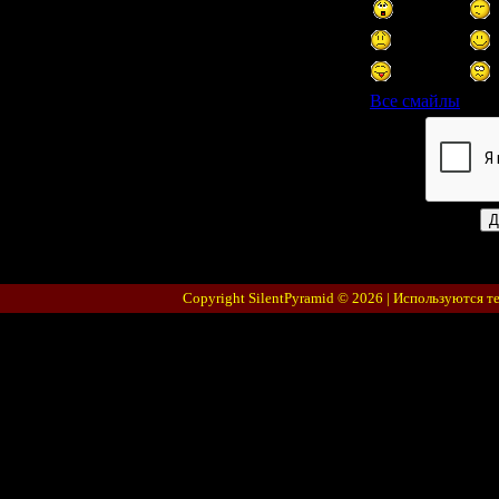
Все смайлы
Код *:
Copyright SilentPyramid © 2026 |
Используются т