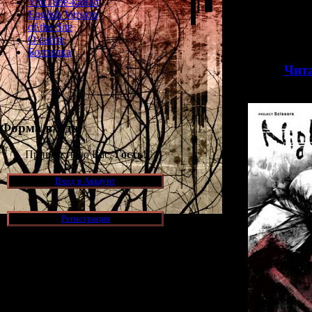
YouTube-канал
Насколько
English Version
разработчика
of the Site
достойного н
О сайте
узнаем
Болталка
>>
Чита
Форма входа
Приветствую Вас,
Гость
!
Вход в Аккаунт
Регистрация
Новости и обновления
[05.07.2026] (10)