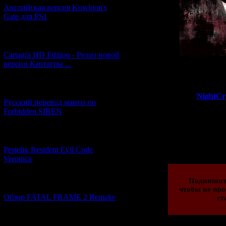
Английская версия Kowloon's
Gate для PS1
[27.06.2026] (4)
Cartagra HD Edition - Релиз новой
версии Картагры ...
А в качеств
[21.06.2026] (6)
>>
NightCr
Русский перевод манги по
Forbidden SIREN
Просмотров: 213
[07.06.2026] (2)
16.04.2016 | Рейти
Ремейк Resident Evil Code
Veronica
Подпишит
[19.04.2026] (30)
чтобы не про
Обзор FATAL FRAME 2 Remake
ст
[10.04.2026] (19)