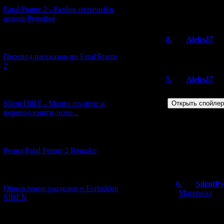
Fatal Frame 2 - Разбор отличий в
Всего комментар
новом Ремейке
Порядок вывод
8.
Aleks27
[03.04.2026] (4)
супер игра прош
Перевод рассказов по Fatal Frame
2
5.
Aleks27
[29.03.2026] (10)
У меня проблем
Silent Hill F - Манга по игре и
перевод книги-нове...
много раз пробо
делать не знаю?
может быть -баг
[12.03.2026] (14)
пожалуйста!
Релиз Fatal Frame 2 Remake
подскажите если
[04.03.2026] (8)
6.
SilentP
Обновление разделов о Forbidden
[
Материал
]
SIREN
Обратите вни
"please kill m
[13.02.2026] (20)