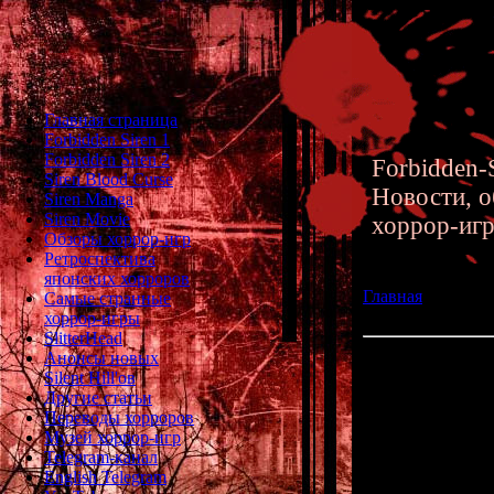
Главная страница
Forbidden Siren 1
Forbidden Siren 2
Forbidden-S
Siren Blood Curse
Новости, о
Siren Manga
Siren Movie
хоррор-иг
Обзоры хоррор-игр
Ретроспектива
японских хорроров
Главная
»» 16.04
Самые странные
NightCry для PC
хоррор-игры
SlitterHead
Анонсы новых
Обзор хоррор-иг
Silent Hill'ов
Другие статьи
Совсем недавн
Переводы хорроров
"
NightCry
" -
Музей хоррор-игр
Telegram-канал
English Telegram
Получилась л