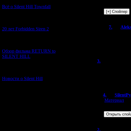
me" - значит
во второй гла
Всё о Silent Hill Townfall
[10.02.2026] (1)
7.
Alek
20 лет Forbidden Siren 2
Спасибо! 
"please he
[23.01.2026] (14)
с ним снов
Обзор фильма RETURN to
SILENT HILL
3.
burivuh
кстати, если фра
[06.01.2026] (11)
версии, важна д
Новости о Silent Hill
спойлером прив
4.
SilentP
[
Материал
]
Адский спой
2.
roc_lobsta