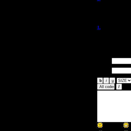
Ну так и думал: 
Tower.
1.
DrDro
(
Лишний раз убед
статью.
Имя *:
Email
*: