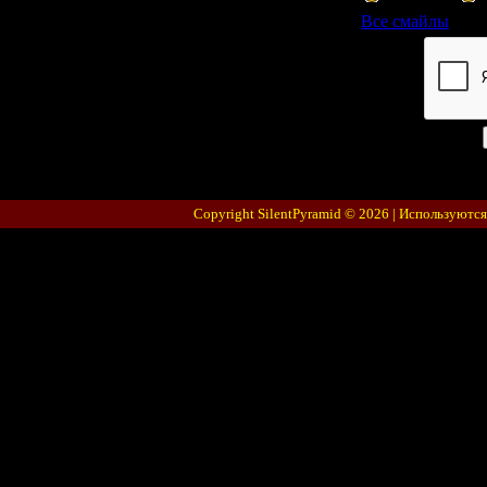
Все смайлы
Код *:
Copyright SilentPyramid © 2026 |
Используются