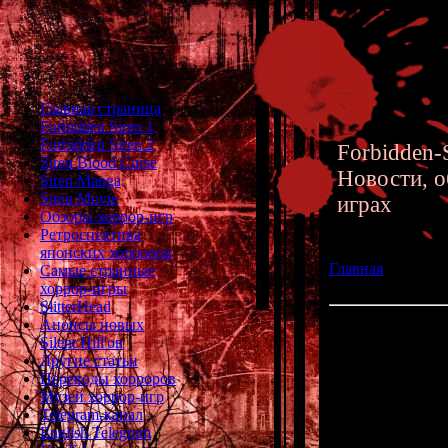
Главная страница
Forbidden Siren 1
Forbidden Siren 2
Forbidden-S
Siren Blood Curse
Новости, о
Siren Manga
Siren Movie
играх
Обзоры хоррор-игр
Ретроспектива
японских хорроров
Главная
»» 20.09
Самые странные
русский перевод
хоррор-игры
SlitterHead
Анонсы новых
Интервью с Кеич
Silent Hill'ов
Другие статьи
Недавно
Кеич
Переводы хорроров
честь 20-ле
Музей хоррор-игр
интервью он р
Telegram-канал
создании "
Сире
English Telegram
новой 