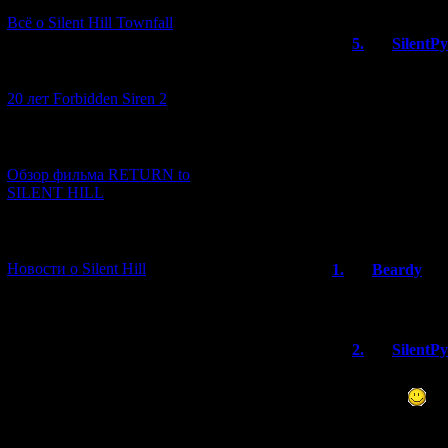
Всё о Silent Hill Townfall
5.
SilentP
Исправила п
[10.02.2026] (1)
20 лет Forbidden Siren 2
Кстати, я св
текстом - и 
переводе.
[23.01.2026] (14)
Обзор фильма RETURN to
До сверки и 
SILENT HILL
месседжей по
текста.
[06.01.2026] (11)
Новости о Silent Hill
1.
Beardy
Спасибо Дмитр
2.
SilentP
Он, кстати, 
провёл
В общей сло
занимали око