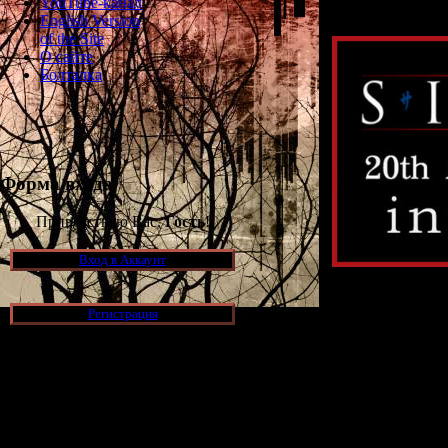
YouTube-канал
English Version
of the Site
О сайте
Болталка
Форма входа
Приветствую Вас,
Гость
!
Вход в Аккаунт
Интервью публи
Регистрация
но один из п
Шемяка
) перев
ск
Новости и обновления
Почитать ру
[05.07.2026] (6)