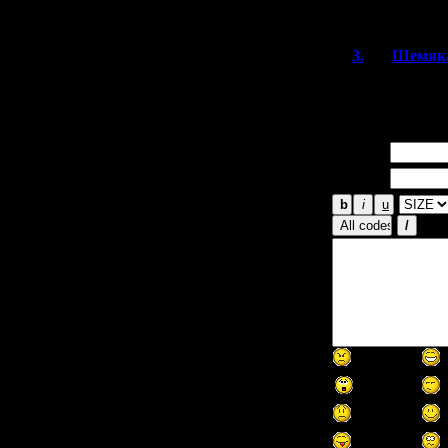
книжного фо
3.
Шемяк
Пожалуйста)
Имя *:
Email *: