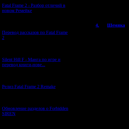
Fatal Frame 2 - Разбор отличий в
новом Ремейке
Всего комментар
Порядок в
[03.04.2026] (4)
4.
Шемяка
Перевод рассказов по Fatal Frame
Ахахаха я до ко
2
время перевода 
разделе Нобухи
"Когда уважаем
[29.03.2026] (10)
уровень с сибито
придумал истор
Silent Hill F - Манга по игре и
умоляла протаго
перевод книги-нове...
персонажей сли
результате чего 
[12.03.2026] (14)
сын», что расс
и Наоко. Я вспо
Релиз Fatal Frame 2 Remake
Хотелось бы отб
доброту, ведь о
наработку, вмес
[04.03.2026] (8)
просто выбросит
Обновление разделов о Forbidden
А с Такафуми Фу
SIREN
Я и подумать не 
я понял у перво
[13.02.2026] (20)