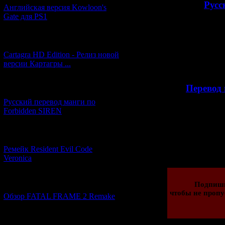
>>
Русс
Английская версия Kowloon's
Gate для PS1
[27.06.2026] (4)
А помимо этого
сообщения от др
Cartagra HD Edition - Релиз новой
много любопыт
версии Картагры ...
>>
Перевод
[21.06.2026] (6)
Русский перевод манги по
Forbidden SIREN
[07.06.2026] (2)
Просмотров: 1176
20.09.2023 | Рейти
Ремейк Resident Evil Code
Veronica
[19.04.2026] (28)
Подпиши
чтобы не пропу
Обзор FATAL FRAME 2 Remake
[10.04.2026] (19)