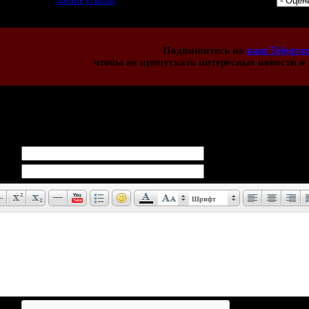
4 | Добавил:
SilentPyramid
| Дата: 11.10.2011 | Рейтинг: 5.0/3 |
Подпишитесь на
наш Telegra
чтобы не пропускать интересные новости и 
иев:
0
Шрифт