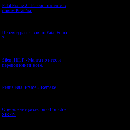
Fatal Frame 2 - Разбор отличий в
Код *:
новом Ремейке
[03.04.2026] (4)
Перевод рассказов по Fatal Frame
2
[29.03.2026] (10)
Silent Hill F - Манга по игре и
перевод книги-нове...
[12.03.2026] (14)
Релиз Fatal Frame 2 Remake
[04.03.2026] (8)
Обновление разделов о Forbidden
SIREN
[13.02.2026] (20)