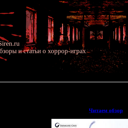
iren.ru
бзоры и статьи о хоррор-играх
.2011 »» Обзор визуальной хоррор-новеллы KARA NO SHOUJO
ной хоррор-новеллы KARA NO SHOUJO
Сегодняшний обзор посвящён визуальной хоррор
>>
Читаем обзор
<