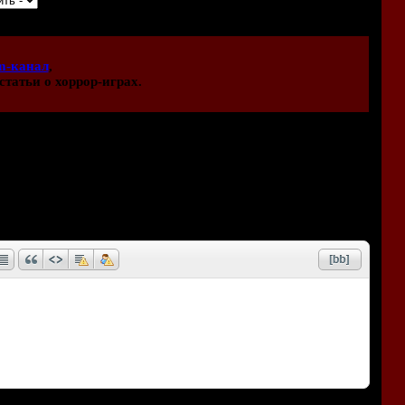
m-канал
,
статьи о хоррор-играх.