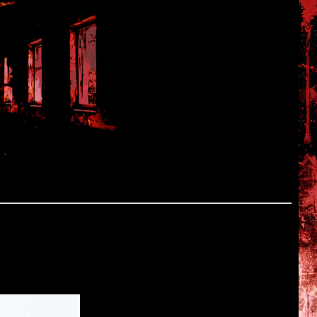
-новелле "
Kara no Shoujo
".
<