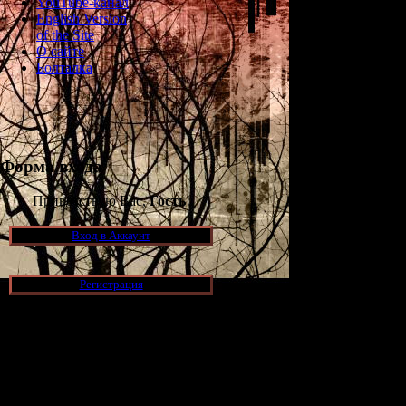
YouTube-канал
English Version
of the Site
О сайте
Болталка
Форма входа
Приветствую Вас,
Гость
!
Вход в Аккаунт
Регистрация
Новости и обновления
[05.07.2026] (11)