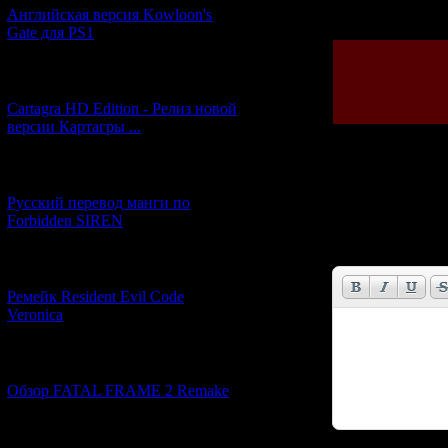
Просмотров: 193
Английская версия Kowloon's
Gate для PS1
[27.06.2026] (4)
Cartagra HD Edition - Релиз новой
версии Картагры ...
[21.06.2026] (6)
Всего комментар
Русский перевод манги по
Forbidden SIREN
Имя *:
Email *:
[07.06.2026] (2)
Ремейк Resident Evil Code
Veronica
[19.04.2026] (30)
Обзор FATAL FRAME 2 Remake
[10.04.2026] (19)