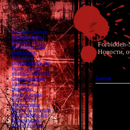
Главная страница
Forbidden Siren 1
Forbidden Siren 2
Forbidden-S
Siren Blood Curse
Новости, о
Siren Manga
Siren Movie
Обзоры хоррор-игр
Ретроспектива
японских хорроров
Главная
»» 11.10
Самые странные
хоррор-игры
SlitterHead
Обзор визуаль
Анонсы новых
Silent Hill'ов
Другие статьи
Переводы хорроров
Музей хоррор-игр
Telegram-канал
English Telegram