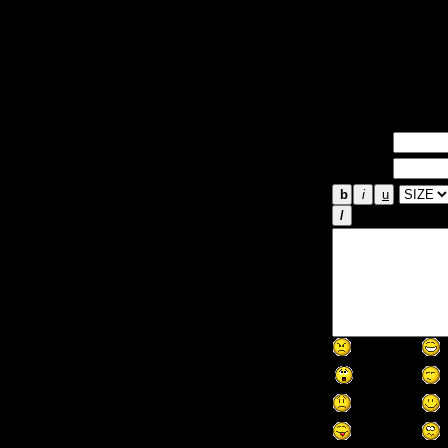
Пока ещё не ф
300 000$ - э
Для сравнения
Dark еле-еле 
Имя *:
Email *: