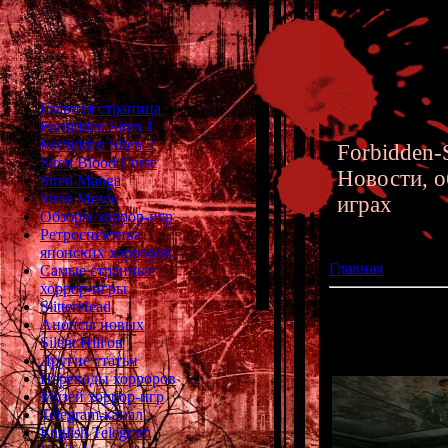
Главная страница
Forbidden Siren 1
Forbidden Siren 2
Forbidden-S
Siren Blood Curse
Новости, о
Siren Manga
Siren Movie
играх
Обзоры хоррор-игр
Ретроспектива
японских хорроров
Главная
»» 23.01
Самые странные
хоррор-игры
SlitterHead
И еще немного о
Анонсы новых
Silent Hill'ов
Новые новости 
Другие статьи
Переводы хорроров
Музей хоррор-игр
Telegram-канал
English Telegram