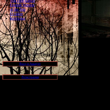
YouTube-канал
English Version
of the Site
О сайте
Болталка
1) Появились п
Форма входа
Scis
Приветствую Вас,
Гость
!
2) Помимо верс
ещё будет в
Вход в Аккаунт
планируют от
пожертво
Регистрация
3) В Night Cry 
4) Игра использ
частях Clock To
Новости и обновления
5) Графика выпо
[05.07.2026] (8)