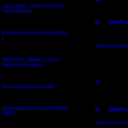
Fatal Frame 2 - Разбор отличий в
Таки полностью 
новом Ремейке
20.
SilentPyr
[03.04.2026] (4)
За последние 2
Перевод рассказов по Fatal Frame
увеличилась аж 
2
дням:
http://www.kicktra
[29.03.2026] (10)
Интересно - это
Silent Hill F - Манга по игре и
олигарх-мецена
перевод книги-нове...
доспонсировать
[12.03.2026] (14)
19.
Dead Loc
Релиз Fatal Frame 2 Remake
2.34, 3.18, 4.23
некст-гене, плю
[04.03.2026] (8)
Обновление разделов о Forbidden
18.
SilentPyr
SIREN
Появилось новое
https://www.you
[13.02.2026] (20)