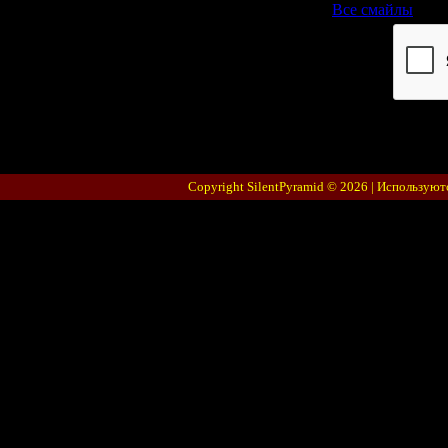
Все смайлы
Код *:
Copyright SilentPyramid © 2026 |
Используют