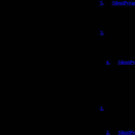
5.
SilentPyra
Видимо, с ПеКа-
уже точно не с
3.
Alex
(26.0
Такие имена - л
это я надеюсь в
4.
SilentP
А как они мо
в виду, что 
похожей на J
Tower - то э
видно, что 
1.
Sadako
Ура, наконец-то
2.
SilentP