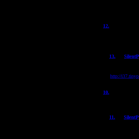
Про грудь это вы
замечает. Навер
12.
Alex
(09
А сканы арт-бук
сам поищу.
13.
Silent
Сканов не су
Обложка артб
http://i37.tin
10.
knives ou
а где нить прод
11.
Silent
Не, Ито свой
напечатал - 
достать даже