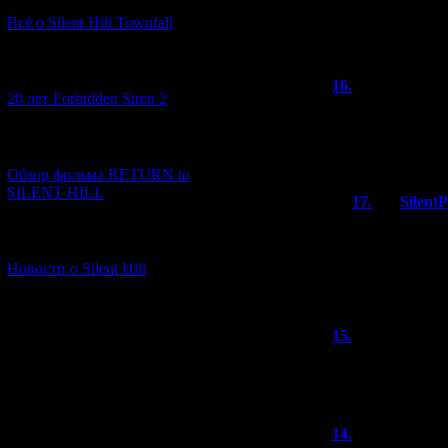
Мне кажется, и
Всё о Silent Hill Townfall
о__О
[10.02.2026] (1)
16.
knives ou
20 лет Forbidden Siren 2
"нереально дост
[23.01.2026] (14)
жизнь - боль :(
Обзор фильма RETURN to
SILENT HILL
17.
Silent
С предыдущи
[06.01.2026] (11)
тоже самое б
сканов до сих
Новости о Silent Hill
мужика пресл
15.
Alex
(11
Балин, и правда
впихивать..
14.
Dead Loc