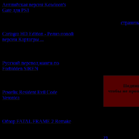
возможность
Английская версия Kowloon's
сможем огля
Gate для PS1
А вот и
страниц
[27.06.2026] (4)
новые скриншоты
Cartagra HD Edition - Релиз новой
игры, интервь
версии Картагры ...
[21.06.2026] (6)
Просмотров: 277
Русский перевод манги по
23.01.2015 | Рейти
Forbidden SIREN
[07.06.2026] (2)
Подпи
чтобы не проп
Ремейк Resident Evil Code
Veronica
[19.04.2026] (28)
Обзор FATAL FRAME 2 Remake
Всего комментар
Порядок
[10.04.2026] (19)
21.
Ains
(26