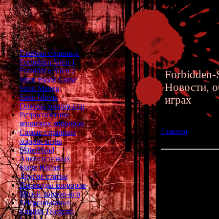
Главная страница
Forbidden Siren 1
Forbidden Siren 2
Forbidden-S
Siren Blood Curse
Новости, о
Siren Manga
Siren Movie
играх
Обзоры хоррор-игр
Ретроспектива
японских хорроров
Главная
»» 23.07
Самые странные
Matsuribayashi
хоррор-игры
SlitterHead
Анонсы новых
Английская верси
Silent Hill'ов
Другие статьи
Финальная арка
Переводы хорроров
Музей хоррор-игр
Telegram-канал
English Telegram