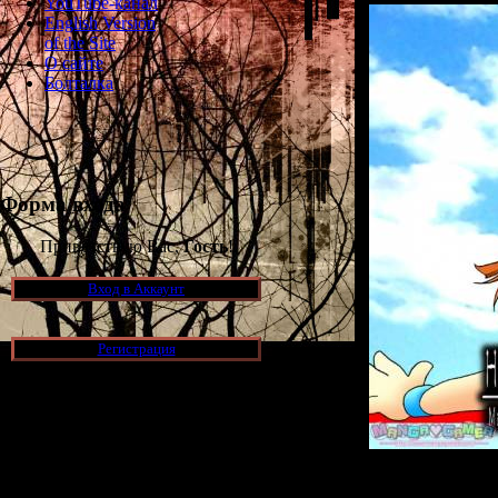
YouTube-канал
English Version
of the Site
О сайте
Болталка
Форма входа
Приветствую Вас,
Гость
!
Вход в Аккаунт
Регистрация
Новости и обновления
[05.07.2026] (6)