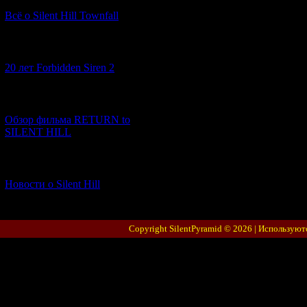
Всё о Silent Hill Townfall
[10.02.2026] (1)
20 лет Forbidden Siren 2
[23.01.2026] (14)
Обзор фильма RETURN to
SILENT HILL
[06.01.2026] (11)
Новости о Silent Hill
Copyright SilentPyramid © 2026 |
Используют