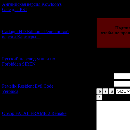
Просмотров: 181
Английская версия Kowloon's
23.07.2010 | Рейти
Gate для PS1
[27.06.2026] (4)
Подпи
Cartagra HD Edition - Релиз новой
чтобы не проп
версии Картагры ...
[21.06.2026] (6)
Русский перевод манги по
Forbidden SIREN
Всего комментар
Имя *:
[07.06.2026] (2)
Email *:
Ремейк Resident Evil Code
Veronica
[19.04.2026] (28)
Обзор FATAL FRAME 2 Remake
[10.04.2026] (19)