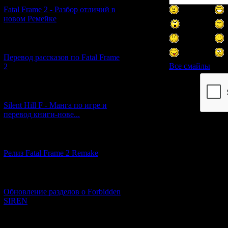
Fatal Frame 2 - Разбор отличий в
новом Ремейке
[03.04.2026] (4)
Перевод рассказов по Fatal Frame
Все смайлы
2
[29.03.2026] (10)
Код *:
Silent Hill F - Манга по игре и
перевод книги-нове...
[12.03.2026] (14)
Релиз Fatal Frame 2 Remake
[04.03.2026] (8)
Обновление разделов о Forbidden
SIREN
[13.02.2026] (20)