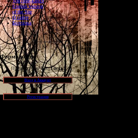
YouTube-канал
English Version
of the Site
О сайте
Болталка
Форма входа
Приветствую Вас,
Гость
!
Вход в Аккаунт
Регистрация
Сайт был з
собиралась вся
арты
А через неко
Новости и обновления
видеоигрового х
[05.07.2026] (7)