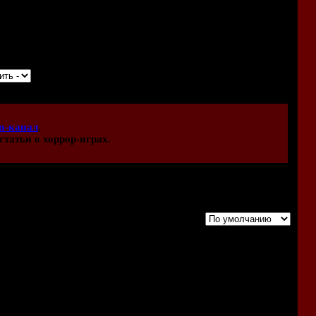
м рождения!
дь новое и интересное :)
m-канал
,
статьи о хоррор-играх.
Порядок вывода комментариев:
!)