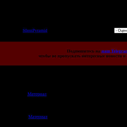
В общем, поздравляю всех с днё
Надеюсь, этот сайт помог вам узнать что-нибу
8 | Добавил:
SilentPyramid
| Дата: 23.09.2017 | Рейтинг: 5.0/4 |
Подпишитесь на
наш Telegra
чтобы не пропускать интересные новости и 
иев:
15
[
Материал
]
22.11.2017 05:33)
авляю с праздничной датой!
[
Материал
]
(19.10.2017 06:04)
нием, но с Днём Рождения! Спасибо за все ваши труды и старание