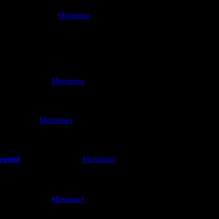
[
Материал
]
(23.09.2017 21:16)
л от хорроров, года 3 как забил на игры. А тут под вечер после 
е) Раньше сайт был просто кладом, читал анализы сюжета, искал
роме сайлент хила ничего годного не знают)) Пирамидка небось п
функционирует для относительно узкого круга фанатов!
[
Материал
]
(23.09.2017 20:44)
[
Материал
]
9.2017 11:22)
тюласьонс
yramid
[
Материал
]
(23.09.2017 12:31)
[
Материал
]
(23.09.2017 06:20)
10 ЛЕТ И МОЖНО ЗАХВАТИТЬ МИР! ПОЗДРАВЛЯЮ!