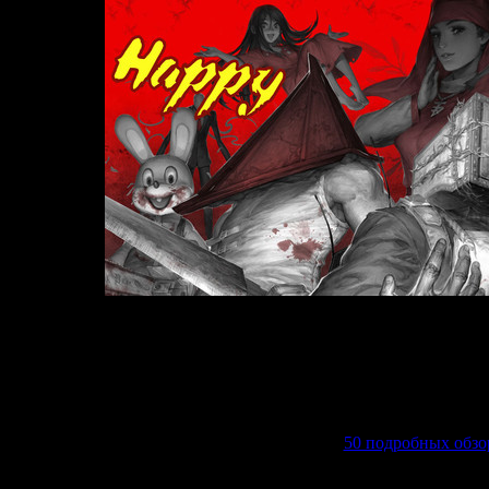
апущен 23-го сентября 2008 года, чтобы помочь российским гейм
 информация о Сирене: об играх, фильмах и комиксах. О разрабо
, трейлеры, статьи, анализы сюжета, саундтреки, архивные файлы
торое время здесь также начали публиковаться материалы о друг
оррора. Теперь вы можете прочесть тут более
50 подробных обзо
различных статей о хоррор-