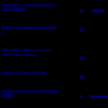
Fatal Frame 2 - Разбор отличий в
новом Ремейке
13.
Miko01
Лучше поздно че
[03.04.2026] (4)
Перевод рассказов по Fatal Frame
12.
Linden
2
С днём рождени
[29.03.2026] (10)
Захожу сюда ред
Silent Hill F - Манга по игре и
перевод книги-нове...
11.
Владими
Проздравляю! До
[12.03.2026] (14)
Релиз Fatal Frame 2 Remake
10.
Leon
(2
Присоединяюсь 
[04.03.2026] (8)
Обновление разделов о Forbidden
SIREN
9.
Rawshock
Великолепный са
[13.02.2026] (20)