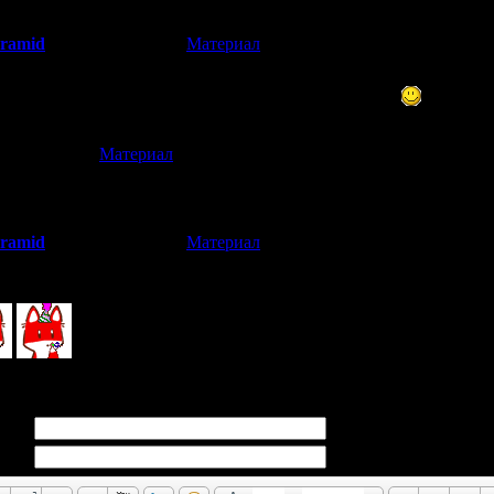
yramid
[
Материал
]
(23.09.2017 11:17)
тро летит.
как-то трудно поверить, что уже столько лет прошло
[
Материал
]
.09.2017 05:52)
ю, хэпи бёздей ту ю, хэпи бёздей фансайт пирамиды по фобиден с
yramid
[
Материал
]
(23.09.2017 11:11)