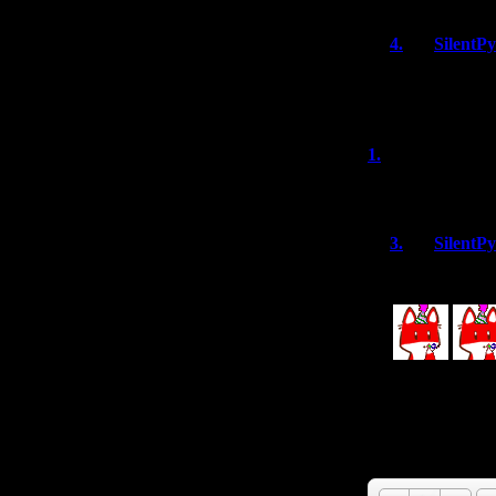
4.
SilentP
Да, время быс
Иногда даже 
1.
x1adf
(23
хэпи бёздей ту 
3.
SilentP
Спасибо!
Имя *:
Email *: