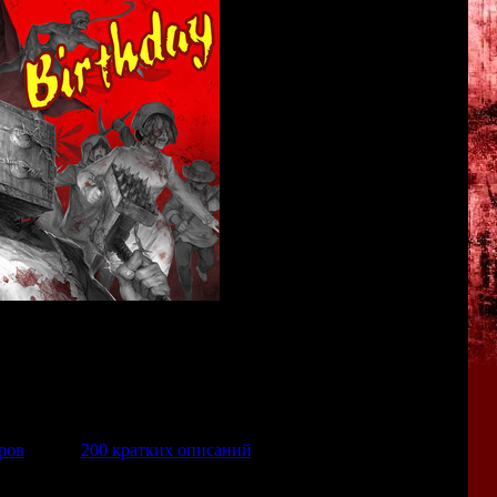
ерам познакомиться с серией "
Forbidden Siren
". Здесь
тчиках, персонажах и монстрах. Новости, переводы, фан-
, фотографии с косплеем, и ещё многое другое.
их интересных ужасниках и статьи об истории развития
ров
, около
200 кратких описаний
, и ещё несколько десятков
играх.