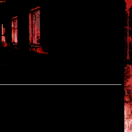
 сентября.
ной день рождения -
но
9 лет
!