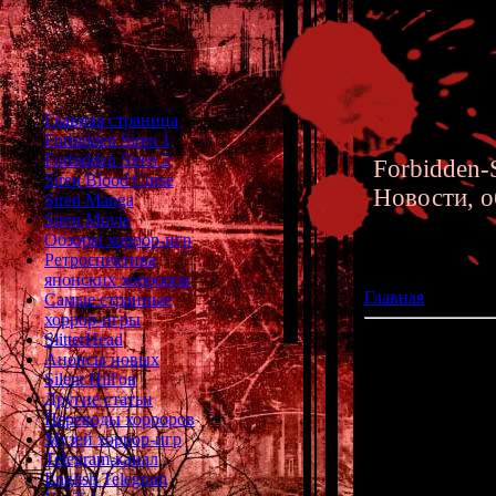
Главная страница
Forbidden Siren 1
Forbidden Siren 2
Forbidden-S
Siren Blood Curse
Новости, о
Siren Manga
Siren Movie
Обзоры хоррор-игр
Ретроспектива
японских хорроров
Главная
»» 23.09.
Самые странные
хоррор-игры
SlitterHead
9 лет сайту
Анонсы новых
Silent Hill'ов
Другие статьи
Переводы хорроров
Музей хоррор-игр
Telegram-канал
English Telegram