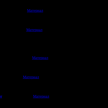
[
Материал
]
(11.10.2017 06:14)
м никогда - С Днем Рождения!!!)
[
Материал
]
(27.09.2017 15:08)
я!
ко, но часто узнаю что-то интересное!
р
[
Материал
]
(25.09.2017 12:16)
лгих лет здоровья! Захожу сюда с 2009, сперва ради SH Plot Anal
[
Материал
]
4.09.2017 23:37)
к поздравлениям. С Днём Рождения!
er
[
Материал
]
(23.09.2017 23:28)
йт! Надеюсь он будет радовать нас всех информацией о игровы