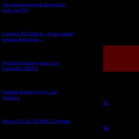
Английская версия Kowloon's
Gate для PS1
[27.06.2026] (4)
Просмотров: 439
Cartagra HD Edition - Релиз новой
версии Картагры ...
[21.06.2026] (6)
Русский перевод манги по
Forbidden SIREN
[07.06.2026] (2)
Всего комментар
Ремейк Resident Evil Code
Veronica
15.
Uboa
(
Запоздало поздр
[19.04.2026] (30)
Обзор FATAL FRAME 2 Remake
14.
A-Xel
Хоть и с опозда
[10.04.2026] (19)