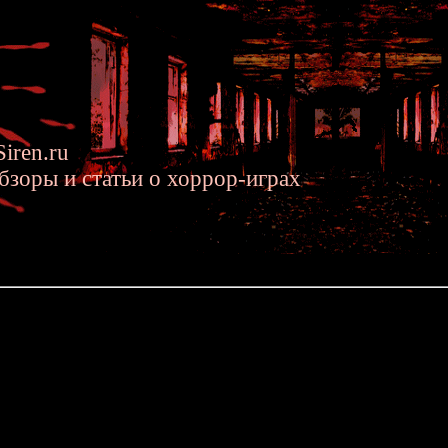
iren.ru
бзоры и статьи о хоррор-играх
2017 »» 9 лет сайту
Знаете, какой сегодня день? 23-е
И это значит, что у нашего сайта очеред
сегодня ему исполняется ров