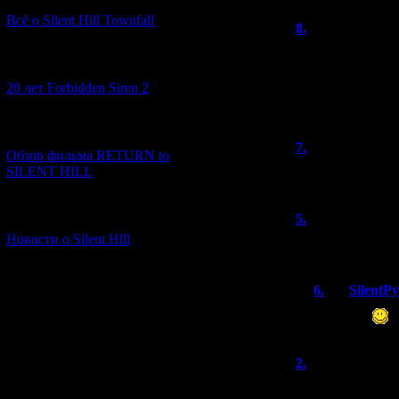
Всё о Silent Hill Townfall
8.
killing234
уже давно отоше
[10.02.2026] (1)
Какое совпадени
других местах к
20 лет Forbidden Siren 2
что сайт жив и 
[23.01.2026] (14)
7.
Niazesk
Обзор фильма RETURN to
SILENT HILL
Happy B-day!~
[06.01.2026] (11)
5.
Яро
(23.0
Новости о Silent Hill
Урааааа конгра
6.
SilentP
Аригато
2.
MaxFR
УРА! СКОРО 