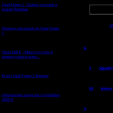
Цитата
Fatal Frame 2 - Разбор отличий в
Просто за мн
новом Ремейке
бывает smile.
[03.04.2026] (4)
Ну, я ещё с
20
Перевод рассказов по Fatal Frame
2
Это игра от с
[29.03.2026] (10)
6.
Leon
(20.
Silent Hill F - Манга по игре и
Кажется, на кар
перевод книги-нове...
7.
SilentP
[12.03.2026] (14)
ААААААааа
Релиз Fatal Frame 2 Remake
[04.03.2026] (8)
10.
knives
Обновление разделов о Forbidden
Могли бы кул
SIREN
3.
Rattle666
[13.02.2026] (20)