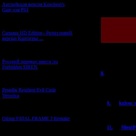
Английская версия Kowloon's
Просмотров: 151
Gate для PS1
[27.06.2026] (4)
Cartagra HD Edition - Релиз новой
версии Картагры ...
[21.06.2026] (6)
Всего комментар
Русский перевод манги по
Forbidden SIREN
8.
Владимир
Просто за много
[07.06.2026] (2)
smile.
Ремейк Resident Evil Code
Veronica
9.
knives_
[19.04.2026] (28)
Но Гравити Ра
Обзор FATAL FRAME 2 Remake
11.
Silent
[10.04.2026] (19)