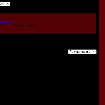
m-канал
,
статьи о хоррор-играх.
Порядок вывода комментариев:
ке. Никаких претензий. Просто удивился, с кем не бывает