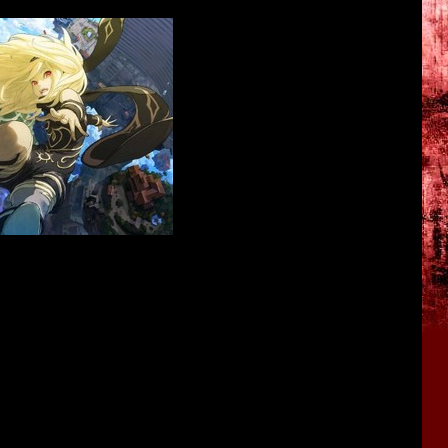
tion 4. Будут ли в новой версии какие-нибудь дополнения -
рта в Японии состоится уже совсем скоро (10 декабря), а
ного издания, компания Sony также планирует выпустить
Кэт.
<<