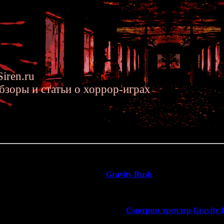
iren.ru
бзоры и статьи о хоррор-играх
2015 »» Трейлер игры Gravity Rush 2 от авторов Forbidden Siren и S
ity Rush 2 от авторов Forbidden Siren и Silent Hill
е подробности о второй части
Gravity Rush
. Разработка идёт п
оду. Но на этот раз игра выйдет не на Вите - а эксклюзивно для
продемонстрировала трейлер предс
>>
Смотрим трейлер Gravity 