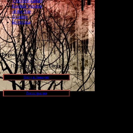
YouTube-канал
English Version
of the Site
О сайте
Болталка
Форма входа
Приветствую Вас,
Гость
!
Вход в Аккаунт
Но это ещё не 
пока неизвестн
Регистрация
западным гейм
Новости и обновления
[05.07.2026] (8)