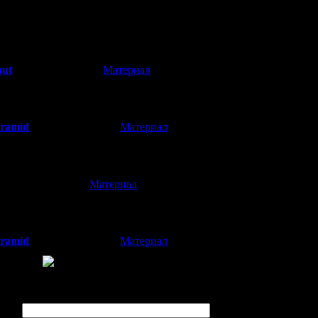
ировали на некст ген блад кёрс(он же в какойто степени перезап
увидел бы переосмысление событий на Ямиджиме или новую исто
а красивая, но точно не плэтформсэллер.
out
[
Материал
]
(16.09.2015 15:20)
ллер, разумеется. но из тех что западает в сердце и греет душу <
yramid
[
Материал
]
(16.09.2015 19:18)
 она стала вполне платформселлером. Если бы не Gravity Rush - 
[
Материал
]
(15.09.2015 23:57)
но для этого блога.
yramid
[
Материал
]
(16.09.2015 00:51)
жиданно?