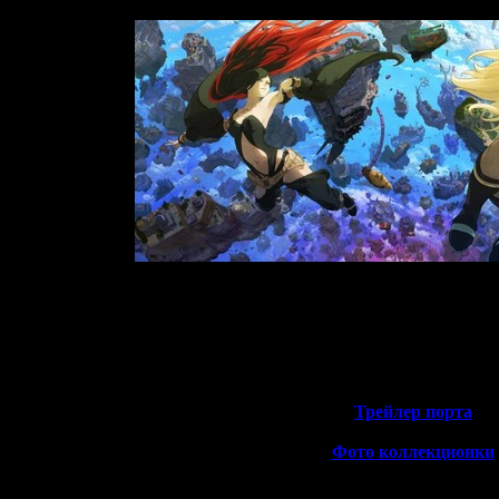
всё. Также готовится порт первой части Gravity Rush для PlaySta
о, но разработчики обещают немного подтянуть графику. Релиз по
ерам придётся подождать до февраля 2016-го года. Помимо обыч
коллекционку с фигуркой 
>>
Трейлер порта
<<
>>
Фото коллекционки