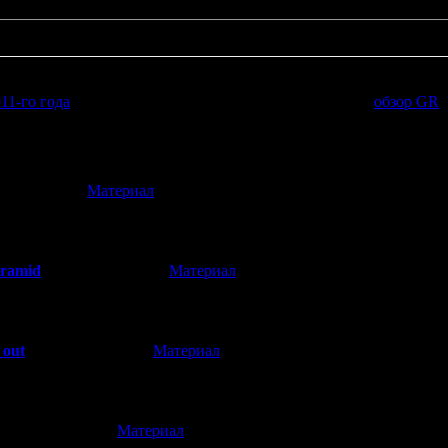
ого лет привык тут видеть новости исключительно по хоррор тем
11-го года
новости про Gravity Rush тут пощу. И даже
обзор GR
в
оздателей Forbidden Siren - так что было бы странно, если бы я о
[
Материал
]
09.2015 22:34)
тинке у Катюхи писька штаны зажевала)))))
yramid
[
Материал
]
(21.09.2015 17:07)
аа!!
_out
[
Материал
]
(21.09.2015 23:09)
ьтурно сказать "camel toe" или что-там подразумевается
[
Материал
]
(16.09.2015 08:34)