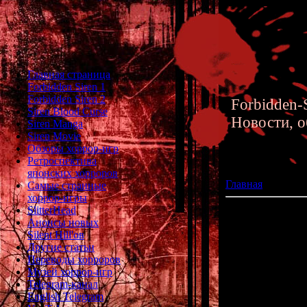
Главная страница
Forbidden Siren 1
Forbidden Siren 2
Forbidden-S
Siren Blood Curse
Новости, о
Siren Manga
Siren Movie
Обзоры хоррор-игр
Ретроспектива
японских хорроров
Главная
»» 15.09.
Самые странные
хоррор-игры
SlitterHead
Трейлер игры Grav
Анонсы новых
Silent Hill'ов
Появились новы
Другие статьи
уже в 2016-м г
Переводы хорроров
Музей хоррор-игр
Telegram-канал
English Telegram