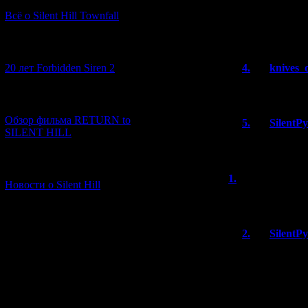
Вот бы уже порт
Всё о Silent Hill Townfall
удовольствием 
собственно, игр
[10.02.2026] (1)
20 лет Forbidden Siren 2
4.
knives_
не платформсе
[23.01.2026] (14)
Обзор фильма RETURN to
5.
SilentP
SILENT HILL
Ну, для меня
[06.01.2026] (11)
1.
Владимир
Новости о Silent Hill
Весьма неожидан
2.
SilentP
Почему нео
Имя *: