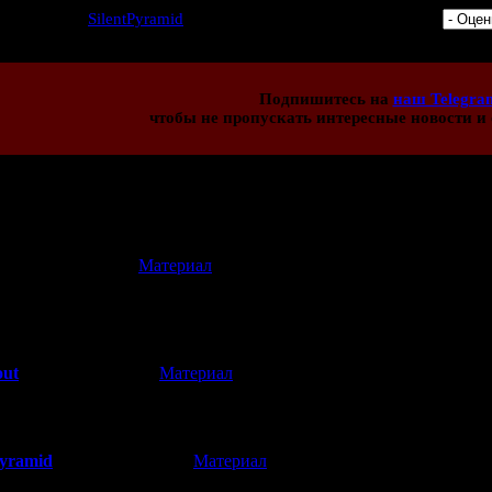
2 | Добавил:
SilentPyramid
| Дата: 15.09.2015 | Рейтинг: 5.0/1 |
Подпишитесь на
наш Telegra
чтобы не пропускать интересные новости и 
иев:
11
[
Материал
]
(21.09.2015 20:43)
 лет привык тут видеть новости исключительно по хоррор темати
out
[
Материал
]
(21.09.2015 23:08)
ш от разрабов Сирены же. Так что связь - все же есть.
Pyramid
[
Материал
]
(22.09.2015 01:09)