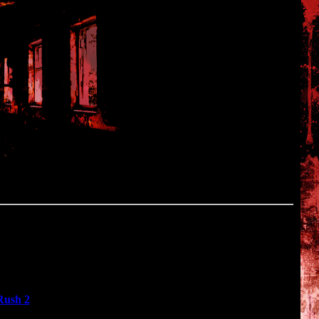
ilent Hill
олным ходом - так что продолжение истории Кэт мы увидим
 PS4. Сегодня на выставке Tokyo Game Show компания Sony
тоящей игры.
Rush 2
<<