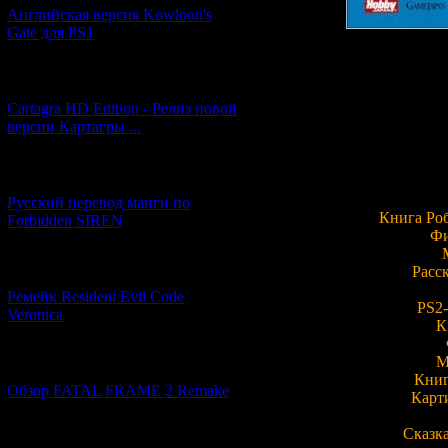
Английская версия Kowloon's
Gate для PS1
Наконец-то поя
[27.06.2026] (4)
главы из к
Cartagra HD Edition - Релиз новой
называется "
Ins
версии Картагры ...
которые послуж
разрабо
Вот вк
[21.06.2026] (6)
Русский перевод манги по
Книга Роб
Forbidden SIREN
Фи
[07.06.2026] (2)
Расс
Ремейк Resident Evil Code
PS2-
Veronica
К
М
[19.04.2026] (28)
Книг
Обзор FATAL FRAME 2 Remake
Карт
Сказк
[10.04.2026] (19)