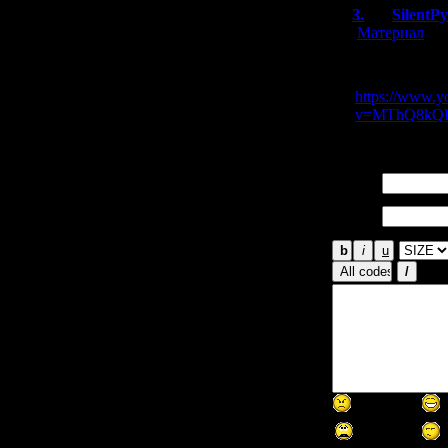
3.
SilentP
[
Материал
]
Кстати, на Ю
английскими
https://www.y
v=MThQ8kQ
Имя *:
Email
*: