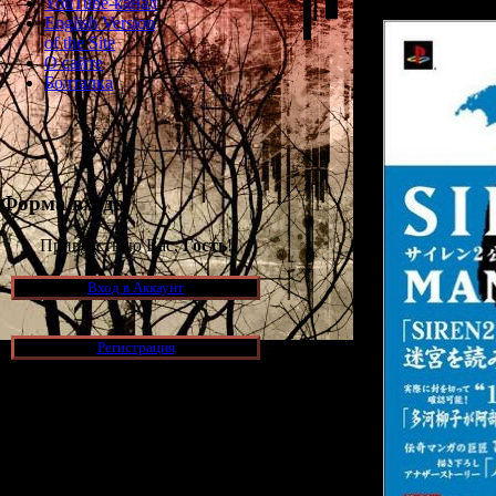
YouTube-канал
English Version
of the Site
О сайте
Болталка
Форма входа
Приветствую Вас,
Гость
!
Вход в Аккаунт
Регистрация
Новости и обновления
[05.07.2026] (6)