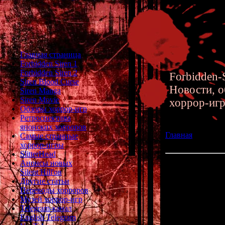
Главная страница
Forbidden Siren 1
Forbidden Siren 2
Forbidden-S
Siren Blood Curse
Новости, о
Siren Manga
Siren Movie
хоррор-иг
Обзоры хоррор-игр
Ретроспектива
японских хорроров
Главная
»» 18.05.
Самые странные
Источники вдохн
хоррор-игры
SlitterHead
Анонсы новых
Forbidden Siren 
Silent Hill'ов
разработчиков
Другие статьи
Переводы хорроров
Музей хоррор-игр
А теперь инте
Telegram-канал
English Telegram