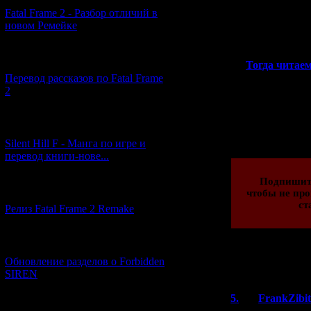
Fatal Frame 2 - Разбор отличий в
новом Ремейке
Хотите узнать,
книг
[03.04.2026] (4)
>>
Тогда читаем
Перевод рассказов по Fatal Frame
2
Просмотров: 204
[29.03.2026] (10)
18.05.2017 | Рейти
Silent Hill F - Манга по игре и
перевод книги-нове...
Подпишит
[12.03.2026] (14)
чтобы не про
ст
Релиз Fatal Frame 2 Remake
[04.03.2026] (8)
Обновление разделов о Forbidden
Всего комментар
SIREN
Порядок вывод
5.
FrankZibit
[13.02.2026] (20)