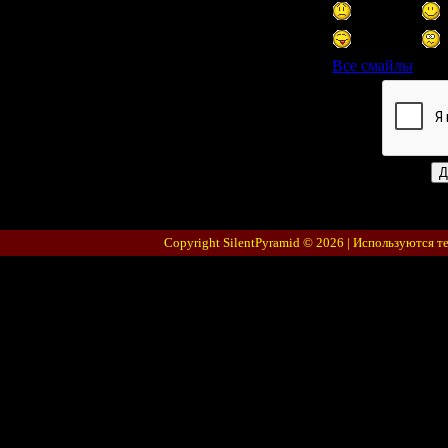
Все смайлы
Код *:
Copyright SilentPyramid © 2026 |
Используются т