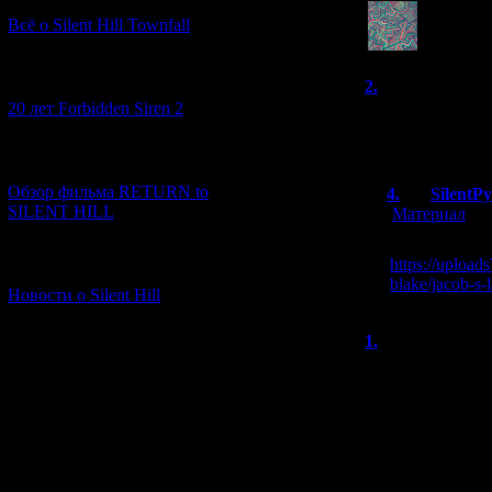
Так стран
Всё о Silent Hill Townfall
[10.02.2026] (1)
2.
Яро
(19.0
20 лет Forbidden Siren 2
Лестница Иакова
в виду картина,
[23.01.2026] (14)
Обзор фильма RETURN to
4.
SilentP
SILENT HILL
[
Материал
]
Да, имеется в
https://upload
[06.01.2026] (11)
blake/jacob-s-
Новости о Silent Hill
1.
Яро
(19.0
Pastoral: To Die
в интервью про
А с Торо интер
начинала как ра