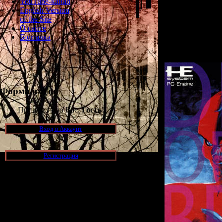
YouTube-канал
Игра интерес
English Version
ужасников на
of the Site
сильно вдохно
О сайте
представляла со
Болталка
Форма входа
Приветствую Вас,
Гость
!
Вход в Аккаунт
Регистрация
Новости и обновления
[05.07.2026] (7)