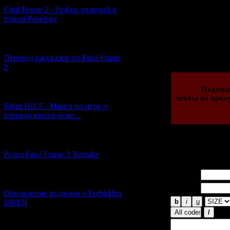
выпу
Fatal Frame 2 - Разбор отличий в
новом Ремейке
Просмотров: 162
[03.04.2026] (4)
03.11.2023 | Рейти
Перевод рассказов по Fatal Frame
2
Подпиш
[29.03.2026] (10)
чтобы не пропу
Silent Hill F - Манга по игре и
перевод книги-нове...
[12.03.2026] (14)
Всего комментар
Релиз Fatal Frame 2 Remake
Имя *:
[04.03.2026] (8)
Email *:
Обновление разделов о Forbidden
SIREN
[13.02.2026] (20)