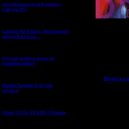
Английская версия Kowloon's
Gate для PS1
[27.06.2026] (4)
Cartagra HD Edition - Релиз новой
Изначально "
Dea
версии Картагры ...
компьютер
портировали
верс
[21.06.2026] (6)
Теперь эта верс
Русский перевод манги по
Forbidden SIREN
[07.06.2026] (2)
>>
Видео из 
Ремейк Resident Evil Code
Veronica
[19.04.2026] (28)
А ещё в кон
оригинальную
Обзор FATAL FRAME 2 Remake
версии раньше
перевод по
неточносте
[10.04.2026] (19)