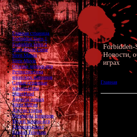
Главная страница
Forbidden Siren 1
Forbidden Siren 2
Forbidden-S
Siren Blood Curse
Новости, о
Siren Manga
Siren Movie
играх
Обзоры хоррор-игр
Ретроспектива
японских хорроров
Главная
»» 03.11.
Самые странные
версия для PC E
хоррор-игры
SlitterHead
Анонсы новых
Dead of the Brai
Silent Hill'ов
+ Новый перево
Другие статьи
Переводы хорроров
Музей хоррор-игр
Несколько дней 
Telegram-канал
ретро-х
English Telegram