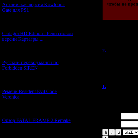
чтобы не проп
Английская версия Kowloon's
Gate для PS1
[27.06.2026] (4)
Cartagra HD Edition - Релиз новой
Всего комментар
версии Картагры ...
Порядок
2.
Valik
(14
[21.06.2026] (6)
Тоже согласен, 
Русский перевод манги по
"убегать" не со
Forbidden SIREN
нельзя, а клави
[07.06.2026] (2)
1.
InFar
(0
Ремейк Resident Evil Code
Замечательный о
Veronica
[19.04.2026] (28)
Имя *:
Обзор FATAL FRAME 2 Remake
Email *:
[10.04.2026] (19)