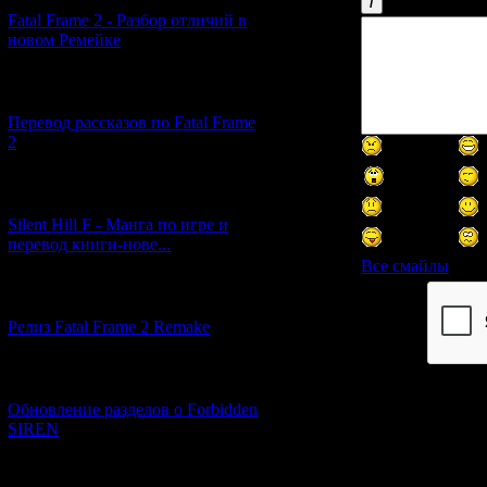
Fatal Frame 2 - Разбор отличий в
новом Ремейке
[03.04.2026] (4)
Перевод рассказов по Fatal Frame
2
[29.03.2026] (10)
Silent Hill F - Манга по игре и
перевод книги-нове...
Все смайлы
[12.03.2026] (14)
Код *:
Релиз Fatal Frame 2 Remake
[04.03.2026] (8)
Обновление разделов о Forbidden
SIREN
[13.02.2026] (20)