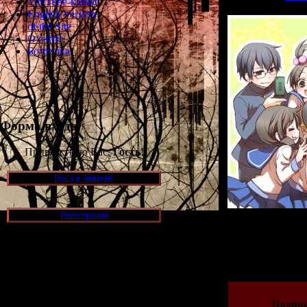
YouTube-канал
English Version
of the Site
О сайте
Болталка
Форма входа
Приветствую Вас,
Гость
!
Вход в Аккаунт
Регистрация
Просмотров: 240
19.12.2011 | Рейти
Новости и обновления
[05.07.2026] (6)
Подпи