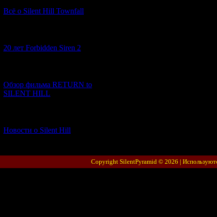
Всё о Silent Hill Townfall
[10.02.2026] (1)
20 лет Forbidden Siren 2
[23.01.2026] (14)
Обзор фильма RETURN to
SILENT HILL
[06.01.2026] (11)
Новости о Silent Hill
Copyright SilentPyramid © 2026 |
Используют