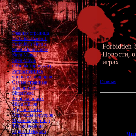
Главная страница
Forbidden Siren 1
Forbidden Siren 2
Forbidden-S
Siren Blood Curse
Новости, о
Siren Manga
Siren Movie
играх
Обзоры хоррор-игр
Ретроспектива
японских хорроров
Главная
»» 19.12
Самые странные
PARTY: Repeated 
хоррор-игры
SlitterHead
Анонсы новых
Обзор хоррор-и
Silent Hill'ов
Sony PSP
Другие статьи
Переводы хорроров
В сегодняшне
Музей хоррор-игр
"
Telegram-канал
English Telegram
>>
Чит