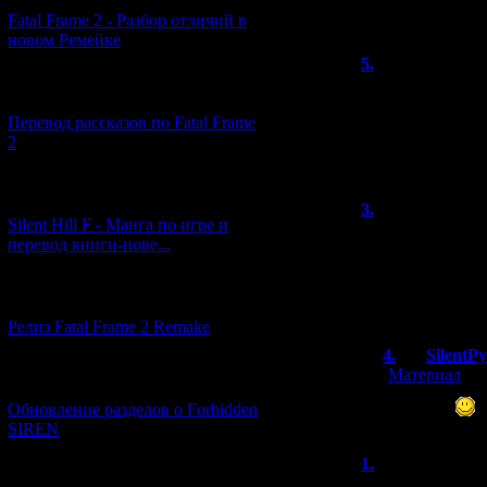
Всего комментар
Fatal Frame 2 - Разбор отличий в
новом Ремейке
Порядок вывод
5.
taste of liar
[03.04.2026] (4)
У кого-нибудь 
Вышло поиграть т
Перевод рассказов по Fatal Frame
ярлык основной
2
Японская локаль
[29.03.2026] (10)
3.
Riko_T
Silent Hill F - Манга по игре и
С наступившим 
перевод книги-нове...
сайту и автору 
новых обзоров 
[12.03.2026] (14)
разрабов и пере
Релиз Fatal Frame 2 Remake
4.
SilentP
[
Материал
]
[04.03.2026] (8)
Спасибо
Обновление разделов о Forbidden
SIREN
1.
Arizona_b
[13.02.2026] (20)