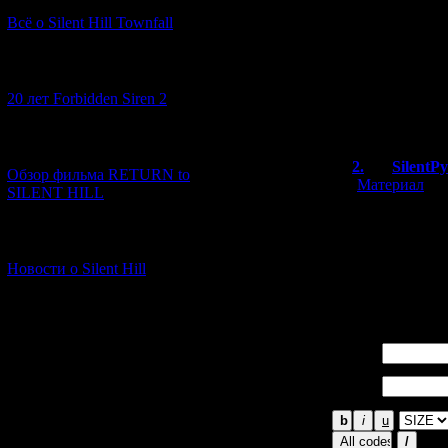
В силу определ
Всё о Silent Hill Townfall
второго вольюм
ждать.
Возможно, перед 
[10.02.2026] (1)
перевод Apathy 
Tanteikyoku для
20 лет Forbidden Siren 2
В общем, будем 
[23.01.2026] (14)
2.
SilentP
Обзор фильма RETURN to
[
Материал
]
SILENT HILL
Было бы здор
перевели.
[06.01.2026] (11)
Да и другие ч
ти игр выход
Новости о Silent Hill
Японии).
Имя *:
Email
*: