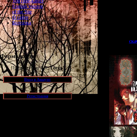
YouTube-канал
то подошла к к
English Version
Mikanosuke,
of the Site
перевода, преп
О сайте
опубликовал па
Болталка
игр
>>
ска
Форма входа
Приветствую Вас,
Гость
!
Вход в Аккаунт
Регистрация
Новости и обновления
[05.07.2026] (8)