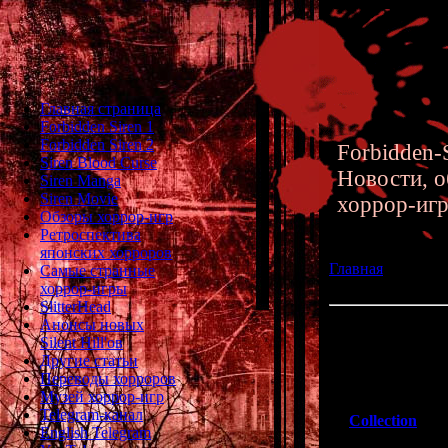
Главная страница
Forbidden Siren 1
Forbidden Siren 2
Forbidden-S
Siren Blood Curse
Новости, о
Siren Manga
Siren Movie
хоррор-иг
Обзоры хоррор-игр
Ретроспектива
японских хорроров
Главная
»» 23.12.
Самые странные
- Английская ве
хоррор-игры
SlitterHead
Анонсы новых
Apathy Midnight 
Silent Hill'ов
версия визуальн
Другие статьи
Переводы хорроров
Музей хоррор-игр
Перевод японско
Telegram-канал
Collection
" дл
English Telegram
работа над эти