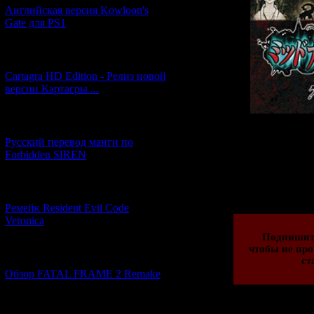
Английская версия Kowloon's
Gate для PS1
[27.06.2026] (4)
Cartagra HD Edition - Релиз новой
версии Картагры ...
[21.06.2026] (6)
Русский перевод манги по
Forbidden SIREN
Просмотров: 204
23.12.2016 | Рейти
[07.06.2026] (2)
Ремейк Resident Evil Code
Veronica
Подпишит
чтобы не про
[19.04.2026] (28)
ст
Обзор FATAL FRAME 2 Remake
[10.04.2026] (19)