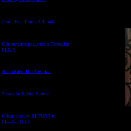
2) Из скриншот
[12.03.2026] (14)
в замке. Но в 
Релиз Fatal Frame 2 Remake
[04.03.2026] (8)
Обновление разделов о Forbidden
SIREN
[13.02.2026] (20)
Всё о Silent Hill Townfall
[10.02.2026] (1)
20 лет Forbidden Siren 2
[23.01.2026] (14)
Обзор фильма RETURN to
SILENT HILL