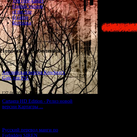
YouTube-канал
году - н
English Version
of the Site
О сайте
Болталка
Новости и обновления
[05.07.2026] (7)
Английская версия Kowloon's
Gate для PS1
[27.06.2026] (4)
Cartagra HD Edition - Релиз новой
версии Картагры ...
[21.06.2026] (6)
Русский перевод манги по
Forbidden SIREN