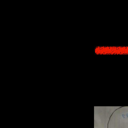
первого эпизода
4) Также до на
Так что теперь
T
Подземн