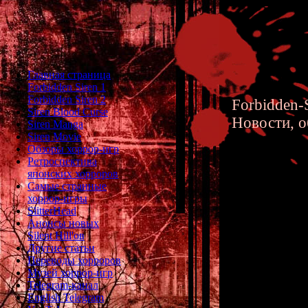
Главная страница
Forbidden Siren 1
Forbidden Siren 2
Forbidden-S
Siren Blood Curse
Новости, о
Siren Manga
Siren Movie
Обзоры хоррор-игр
Ретроспектива
японских хорроров
Самые странные
хоррор-игры
Theresia
SlitterHead
Анонсы новых
от поте
Silent Hill'ов
Другие статьи
Переводы хорроров
Музей хоррор-игр
Telegram-канал
На этой с
English Telegram
психологическом