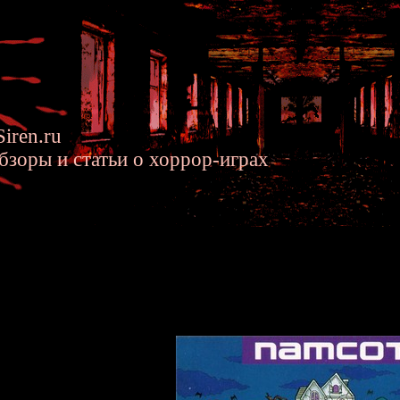
iren.ru
бзоры и статьи о хоррор-играх
rHouse Wanpaku Graffiti - Хор