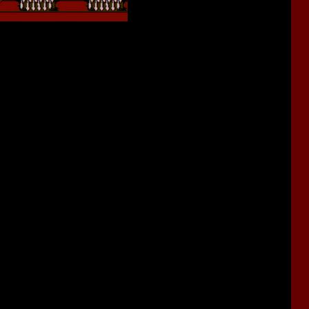
подозрительный тип в хоккейной маске) вдруг восстаёт из
ным сном, демоны похитили его подругу! Но не беда -
ляется спасать возлюбленную.
ра представляет собой двухмерный
экшен-платформер
с
ражаемся со всякими чудищами. Но при этом разработчики
ых элементов:
сстанавливающие здоровье.
рой будет постепенно становиться сильнее и живучее.
лучшую концовку, необходимо найти несколько секретных
е уровни.
 игру с нужного этапа в случае смерти.
 монстров можно только топором и ружьём.