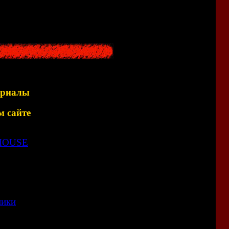
ериалы
м сайте
RHOUSE
<<
<<
ники
<<