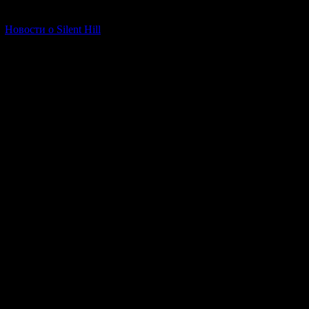
[06.01.2026] (11)
Новости о Silent Hill
Сюжет
Wanpaku
могилы - и
Игровой проце
видом сбоку. П
2) Теперь 
3) В Wanpaku