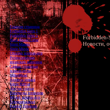
Главная страница
Forbidden Siren 1
Forbidden Siren 2
Forbidden-S
Siren Blood Curse
Новости, о
Siren Manga
Siren Movie
Обзоры хоррор-игр
Ретроспектива
японских хорроров
Самые странные
хоррор-игры
Splatte
SlitterHead
Анонсы новых
Silent Hill'ов
Другие статьи
Переводы хорроров
Музей хоррор-игр
Telegram-канал
English Telegram