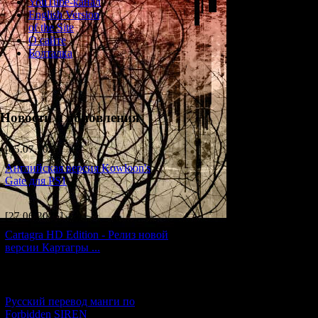
YouTube-канал
English Version
of the Site
О сайте
Болталка
Новости и обновления
[05.07.2026] (7)
Английская версия Kowloon's
Gate для PS1
[27.06.2026] (4)
Cartagra HD Edition - Релиз новой
версии Картагры ...
[21.06.2026] (6)
Русский перевод манги по
Forbidden SIREN