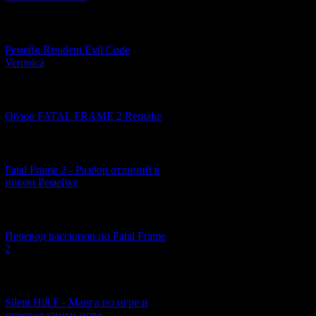
[07.06.2026] (2)
Ремейк Resident Evil Code
Veronica
После выхода к
консоли. 
[19.04.2026] (28)
Обзор FATAL FRAME 2 Remake
Во-первых, 
[10.04.2026] (19)
А во-вторых,
S
Fatal Frame 2 - Разбор отличий в
новом Ремейке
[03.04.2026] (4)
Перевод рассказов по Fatal Frame
2
[29.03.2026] (10)
Silent Hill F - Манга по игре и
перевод книги-нове...