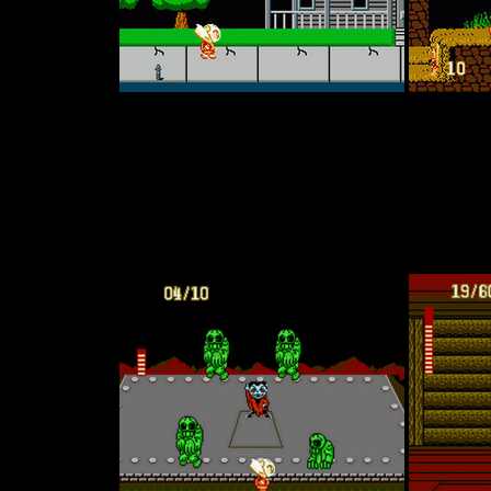
решила сделать ход конём и вместо порта выпустить совершенно
гораздо более милом антураже. И уже без кровищи - чтобы н
авляет собой весёлую (и довольно причудливую) пародию на хо
ылки ко многим классическим ужасникам - например,
Friday the