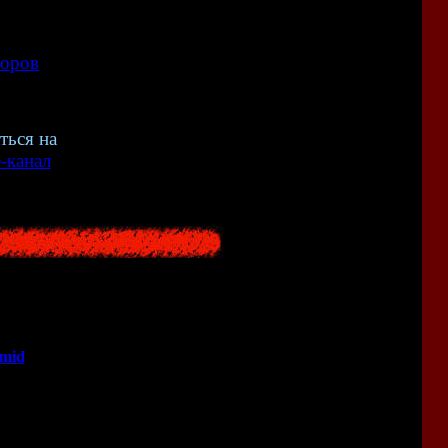
<<
роров
<<
ться на
-канал
amid
2012