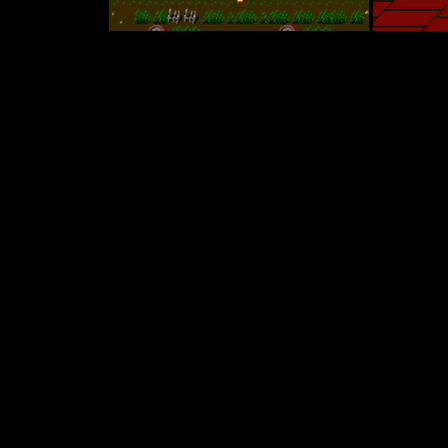
 Graffiti
предельно прост. В один прекрасный день наш герой (
 узнаёт пренеприятнейшую весть. Оказывается, пока он спал веч
вооружившись топором, мы прямо с кладбища отправ
сс не претерпел принципиальных изменений - как и раньше, иг
роходим уровни, перепрыгиваем пропасти и ловушки, а также с
добавили в геймплей несколько нов
1) Наконец-то появились предметы-лечилки, во
в игре присутствует система прокачки - убивая монстров, наш ге
 Graffiti предусмотрено две разных концовки. Чтобы получить 
порталов, ведущих на бонусны
4) Добавлена система паролей, которая позволяет продолжить
5) А вот арсенал оружия заметно сокращён - теперь истреблять