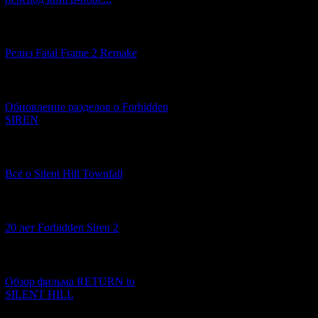
[12.03.2026] (14)
Релиз Fatal Frame 2 Remake
[04.03.2026] (8)
Поэтому
Namco
Обновление разделов о Forbidden
SIREN
Игра предст
отс
[13.02.2026] (20)
Всё о Silent Hill Townfall
[10.02.2026] (1)
20 лет Forbidden Siren 2
[23.01.2026] (14)
Обзор фильма RETURN to
SILENT HILL