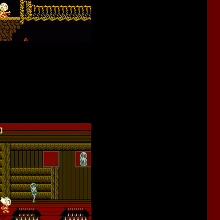
 новую игру - "
SplatterHouse Wanpaku Graffiti
". Причём, в
е травмировать психику юным геймерам.
ррор-фильмы. В процессе прохождения тут можно найти
 13th
,
Alien
,
Jaws
,
Burning
,
The Fly
и
Exorcist
.