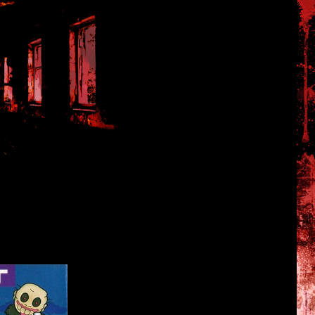
рор-игра для Famicom