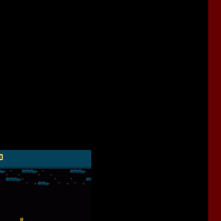
989
micom
хотела перенести игру с аркадных автоматов на домашние
емени -
Nintendo Famicom
- в изначальном виде было
 бы перерисовать всю графику, значительно уменьшить
ерьёзных изменений.
жестокости. И компания
Nintendo
скорее всего не дала бы
воей приставке.