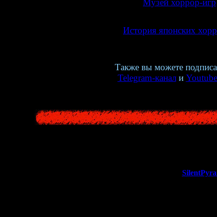
>>
Музей хоррор-игр
>>
История японских хор
Также вы можете подписа
Telegram-канал
и
Youtube
Автор статьи:
SilentPyr
Дата публикации: 03.09.