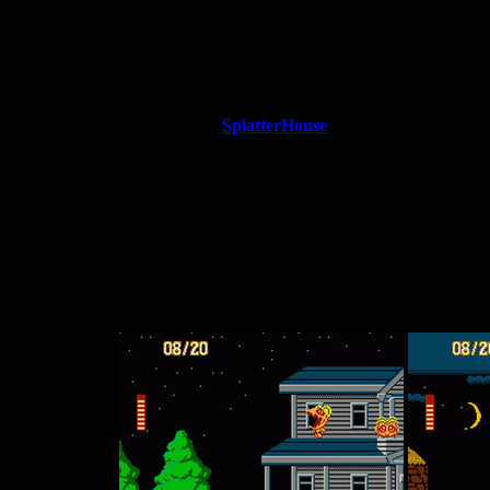
Дата релиза
: 31 июля 1
Разработчик
: Namco
Платформа
: Nintendo Fa
ровожадного экшен-хоррора "
SplatterHouse
", компания
Namco
за
Однако портировать SH на самую популярную приставку того вр
невозможно.
8-битный Фамиком был слишком слаб. Так что в порте пришлось
спрайты, а также внести много других с
platterHouse
слишком уж изобиловал мясокровищей и сценами 
согласия на релиз подобной игры на с