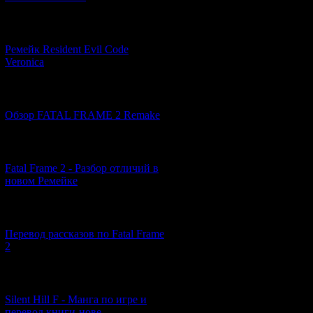
[07.06.2026] (2)
Ремейк Resident Evil Code
Veronica
[19.04.2026] (32)
Обзор FATAL FRAME 2 Remake
[10.04.2026] (19)
Fatal Frame 2 - Разбор отличий в
новом Ремейке
[03.04.2026] (4)
Перевод рассказов по Fatal Frame
2
[29.03.2026] (10)
Silent Hill F - Манга по игре и
перевод книги-нове...