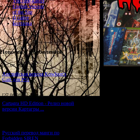
YouTube-канал
English Version
of the Site
О сайте
Болталка
Новости и обновления
[05.07.2026] (7)
Английская версия Kowloon's
Gate для PS1
В этом разде
[27.06.2026] (4)
Cartagra HD Edition - Релиз новой
версии Картагры ...
[21.06.2026] (6)
Русский перевод манги по
Forbidden SIREN