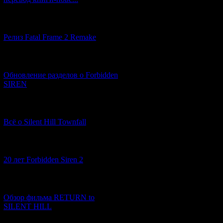
[12.03.2026] (14)
Релиз Fatal Frame 2 Remake
[04.03.2026] (8)
Обновление разделов о Forbidden
SIREN
[13.02.2026] (20)
В данный момент мы
Постепенно музей 
Всё о Silent Hill Townfall
[10.02.2026] (1)
20 лет Forbidden Siren 2
[23.01.2026] (14)
Обзор фильма RETURN to
SILENT HILL