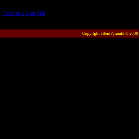
[06.01.2026] (11)
Новости о Silent Hill
Copyright SilentPyramid © 2008 