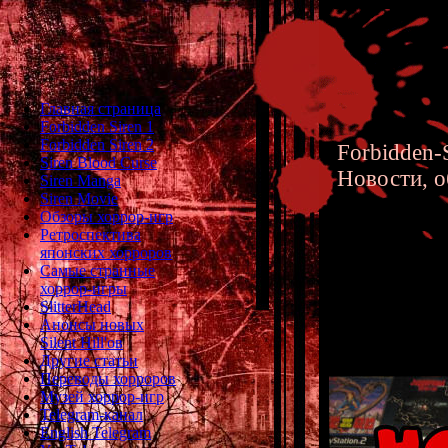
Главная страница
Forbidden Siren 1
Forbidden Siren 2
Forbidden-S
Siren Blood Curse
Новости, о
Siren Manga
Siren Movie
Обзоры хоррор-игр
Ретроспектива
японских хорроров
Самые странные
хоррор-игры
Музей х
SlitterHead
Анонсы новых
Silent Hill'ов
Другие статьи
Переводы хорроров
Музей хоррор-игр
Telegram-канал
English Telegram