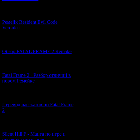
Итак, в гордом 
долг... и с тех 
[07.06.2026] (2)
очередной жертв
внимание -- сог
Ремейк Resident Evil Code
возвраста Шигеру
Veronica
невозможно, есл
доказательство т
[19.04.2026] (29)
пропавшего поли
воссозданы Цуне
Обзор FATAL FRAME 2 Remake
1) -
05:26
: В мрач
[10.04.2026] (19)
когда связь окон
Fatal Frame 2 - Разбор отличий в
заварушке по соб
новом Ремейке
лишь подтвержда
своего сына, Фуд
[03.04.2026] (4)
Перевод рассказов по Fatal Frame
2)
01:20
: После 
2
удивлению обнару
имени Ичико Ягу
возможное, чтобы
[29.03.2026] (10)
Silent Hill F - Манга по игре и
перевод книги-нове...