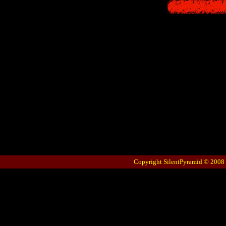
Copyright SilentPyramid © 2008 