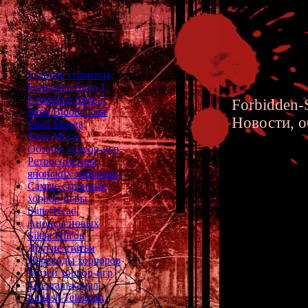
Главная страница
Forbidden Siren 1
Forbidden Siren 2
Forbidden-S
Siren Blood Curse
Новости, о
Siren Manga
Siren Movie
Обзоры хоррор-игр
Ретроспектива
японских хорроров
Самые странные
хоррор-игры
Анализ 
SlitterHead
Анонсы новых
Истории
Silent Hill'ов
Другие статьи
(Shigeru
Переводы хорроров
Музей хоррор-игр
Telegram-канал
English Telegram