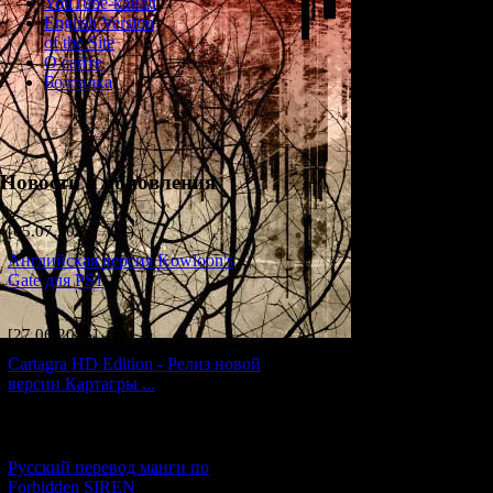
YouTube-канал
English Version
5-11. Шигеру
of the Site
О сайте
Возраст
: 52 (?)
Болталка
Дата рождения
:
Профессия
: Офи
Новости и обновления
Профиль
: Шигер
остров, а годом 
[05.07.2026] (11)
скончался и его 
работа в полиции
Английская версия Kowloon's
возвращаться на
Gate для PS1
всегда был прев
мая 1986 года пр
удалось скрытьс
[27.06.2026] (4)
странных слухов
Cartagra HD Edition - Релиз новой
общественности 
версии Картагры ...
этого Шигеру был
расследование, 
полицейского око
[21.06.2026] (6)
его новое место 
Русский перевод манги по
устроиться на раб
Forbidden SIREN