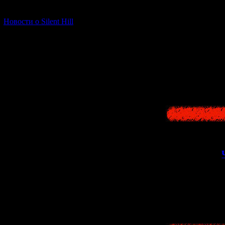
Долг (идея обр
[06.01.2026] (11)
идеалиста, пост
работе. Но идеа
Новости о Silent Hill
"правильного" о
службе, а кроме 
Действительно, 
человеку, ставящ
реальном...
>>