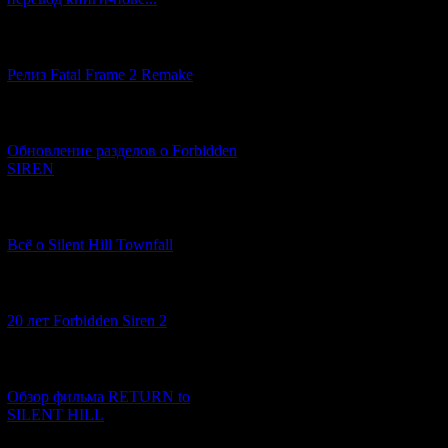
3)
02:49
: Решив 
выбившуюся из си
Тем не менее, м
[12.03.2026] (14)
способность кажд
радужны...
Релиз Fatal Frame 2 Remake
[04.03.2026] (8)
4)
05:14
: Не вер
Оту (на самом де
Обновление разделов о Forbidden
29 лет до событи
SIREN
монстра, бывший 
Полицейскому же 
одержимого Оты
[13.02.2026] (20)
Всё о Silent Hill Townfall
5)
05:54
: В темн
девочка, не в си
[10.02.2026] (1)
защитника. Пред
20 лет Forbidden Siren 2
так и не успев е
Впоследствии Фу
[23.01.2026] (14)
Цунами) его с п
проклятья.
Обзор фильма RETURN to
SILENT HILL