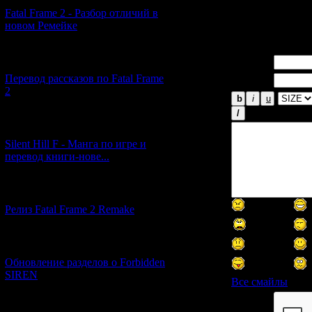
Fatal Frame 2 - Разбор отличий в
новом Ремейке
Всего комментар
[03.04.2026] (4)
Имя *:
Перевод рассказов по Fatal Frame
Email *:
2
[29.03.2026] (10)
Silent Hill F - Манга по игре и
перевод книги-нове...
[12.03.2026] (14)
Релиз Fatal Frame 2 Remake
[04.03.2026] (8)
Обновление разделов о Forbidden
SIREN
Все смайлы
[13.02.2026] (20)