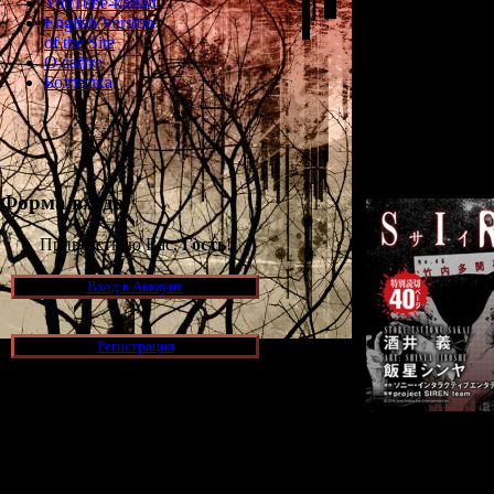
YouTube-канал
полу
English Version
of the Site
История развора
О сайте
до первой части
Болталка
Тамоном Та
предстоит п
деревушку К
Форма входа
Приветствую Вас,
Гость
!
Вход в Аккаунт
Регистрация
Новости и обновления
Японскую ве
онлайн-журнала
[05.07.2026] (11)