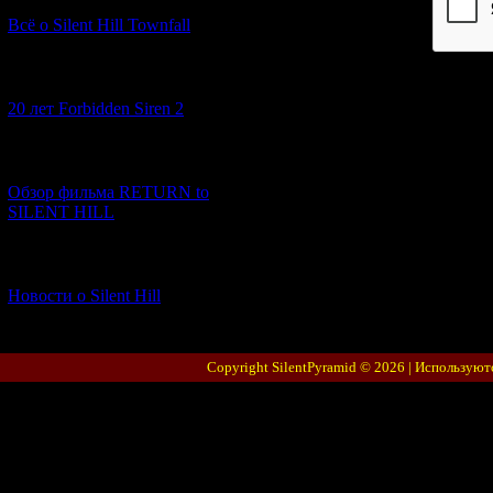
Код *:
Всё о Silent Hill Townfall
[10.02.2026] (1)
20 лет Forbidden Siren 2
[23.01.2026] (14)
Обзор фильма RETURN to
SILENT HILL
[06.01.2026] (11)
Новости о Silent Hill
Copyright SilentPyramid © 2026 |
Используют