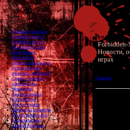
Главная страница
Forbidden Siren 1
Forbidden Siren 2
Forbidden-S
Siren Blood Curse
Новости, о
Siren Manga
Siren Movie
играх
Обзоры хоррор-игр
Ретроспектива
японских хорроров
Главная
»» 08.11.
Самые странные
Новая манга по F
хоррор-игры
SlitterHead
Анонсы новых
Tamon Takeuchi's
Silent Hill'ов
Forbidden Siren
Другие статьи
Переводы хорроров
Музей хоррор-игр
Недавно в Яп
Telegram-канал
названием "
English Telegram
Такеучи
", ко