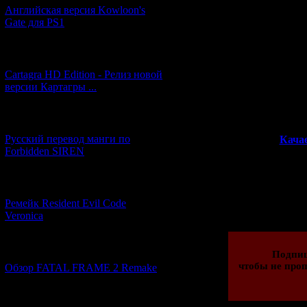
т
Английская версия Kowloon's
Gate для PS1
[27.06.2026] (4)
Cartagra HD Edition - Релиз новой
Ну а если вы
версии Картагры ...
Недавно девушка 
полностью пере
[21.06.2026] (6)
Русский перевод манги по
>>
Кача
Forbidden SIREN
[07.06.2026] (2)
Просмотров: 177
Ремейк Resident Evil Code
08.11.2016 | Рейти
Veronica
[19.04.2026] (29)
Подпи
чтобы не проп
Обзор FATAL FRAME 2 Remake
[10.04.2026] (19)