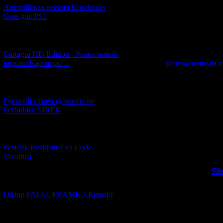
slot machines, bi
Английская версия Kowloon's
Gate для PS1
Таким образом,
в форме игров
Скорее всего р
[27.06.2026] (4)
("pachinko"), пр
Cartagra HD Edition - Релиз новой
компания K
версии Картагры ...
великолепным па
теперь 
[21.06.2026] (6)
Какая часть н
Русский перевод манги по
Дел
Forbidden SIREN
[07.06.2026] (2)
Ремейк Resident Evil Code
Моя теория 
Veronica
действитель
называется "
Sil
[19.04.2026] (30)
Обзор FATAL FRAME 2 Remake
Просмотров: 534
[10.04.2026] (19)