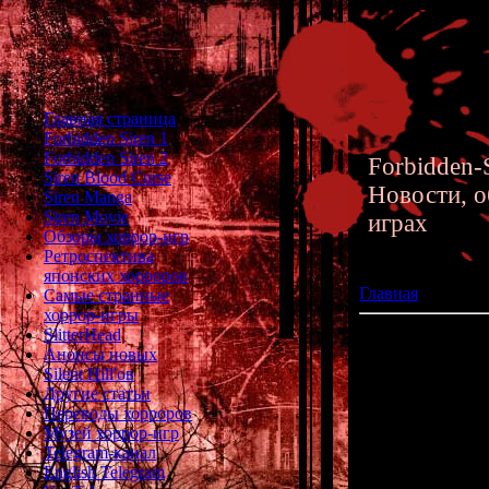
Главная страница
Forbidden Siren 1
Forbidden Siren 2
Forbidden-S
Siren Blood Curse
Новости, о
Siren Manga
Siren Movie
играх
Обзоры хоррор-игр
Ретроспектива
японских хорроров
Главная
»» 01.04.
Самые странные
хоррор-игры
SlitterHead
Новый Silent Hil
Анонсы новых
Silent Hill'ов
Другие статьи
Несколько дней
Переводы хорроров
компания Kona
Музей хоррор-игр
Сайлент Хилло
Telegram-канал
марта Konami з
English Telegram
Hill
" через ве