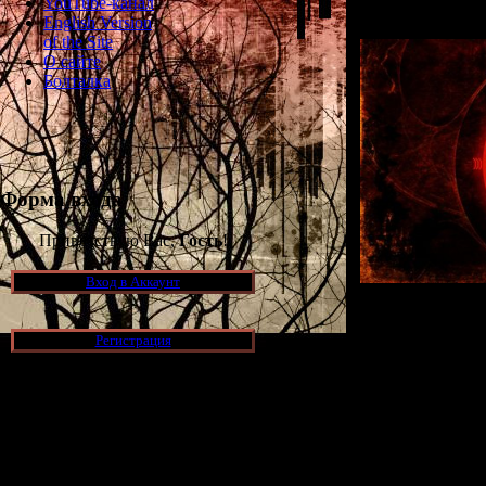
YouTube-канал
English Version
of the Site
О сайте
Болталка
Форма входа
Приветствую Вас,
Гость
!
Вход в Аккаунт
Как будет вы
Регистрация
Сайлент Хилл
хорошенько п
открыть сек
обнаруж
Новости и обновления
"
For: Electron
accept a wager;
[05.07.2026] (11)