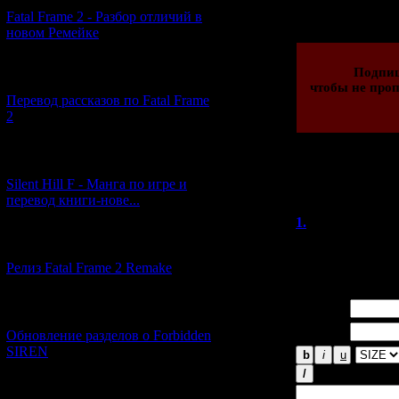
01.04.2018 | Рейти
Fatal Frame 2 - Разбор отличий в
новом Ремейке
Подпи
[03.04.2026] (4)
чтобы не проп
Перевод рассказов по Fatal Frame
2
[29.03.2026] (10)
Всего комментар
Silent Hill F - Манга по игре и
перевод книги-нове...
Порядок
1.
Lock_Doc
[12.03.2026] (14)
Всё это так груст
Релиз Fatal Frame 2 Remake
Имя *:
[04.03.2026] (8)
Email *:
Обновление разделов о Forbidden
SIREN
[13.02.2026] (20)