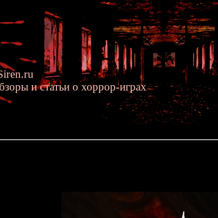
iren.ru
бзоры и статьи о хоррор-играх
2015 »» Project Scissors \ Night Cry
 Night Cry
Очередная порция интересн
про новую хоррор-игру от создателе