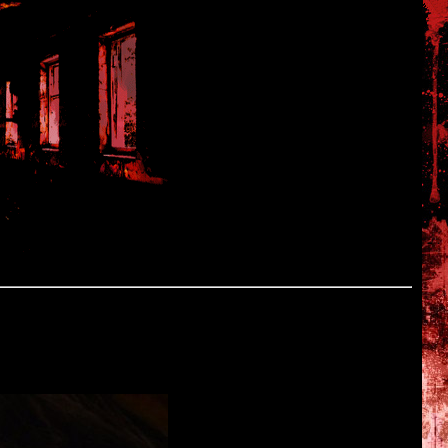
остей
й Clock Tower.