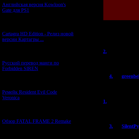
Английская версия Kowloon's
Gate для PS1
[27.06.2026] (4)
Cartagra HD Edition - Релиз новой
Всего комментар
версии Картагры ...
2.
Джанкер
[21.06.2026] (6)
Как же Ито пост
Русский перевод манги по
Forbidden SIREN
4.
greenbel
[07.06.2026] (2)
Вроде бы он 
Ремейк Resident Evil Code
Veronica
1.
Darth316
Ножницы из во
[19.04.2026] (30)
Обзор FATAL FRAME 2 Remake
3.
SilentP
Это не волос
[10.04.2026] (19)