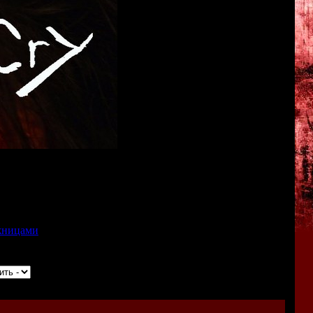
 Теперь объявлено официальное название - "Night Cry".
ролика является известный японский режиссёр Такаши
ожницами
от Масахиро Ито.