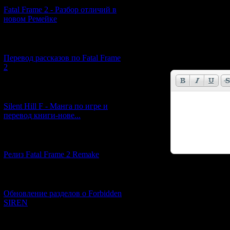
В новеллизац
Fatal Frame 2 - Разбор отличий в
- а посторон
новом Ремейке
[03.04.2026] (4)
Имя *:
Перевод рассказов по Fatal Frame
Email *:
2
[29.03.2026] (10)
Silent Hill F - Манга по игре и
перевод книги-нове...
[12.03.2026] (14)
Релиз Fatal Frame 2 Remake
Код *:
[04.03.2026] (8)
Обновление разделов о Forbidden
SIREN
[13.02.2026] (20)