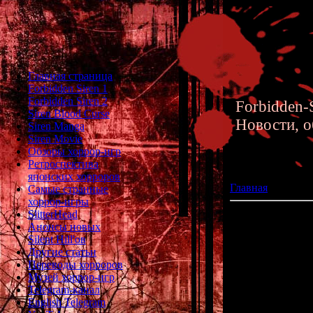
Главная страница
Forbidden Siren 1
Forbidden Siren 2
Forbidden-S
Siren Blood Curse
Новости, о
Siren Manga
Siren Movie
Обзоры хоррор-игр
Ретроспектива
японских хорроров
Главная
»» 04.01.
Самые странные
хоррор-игры
SlitterHead
Project Scissors \
Анонсы новых
Silent Hill'ов
Другие статьи
Переводы хорроров
Музей хоррор-игр
Telegram-канал
English Telegram