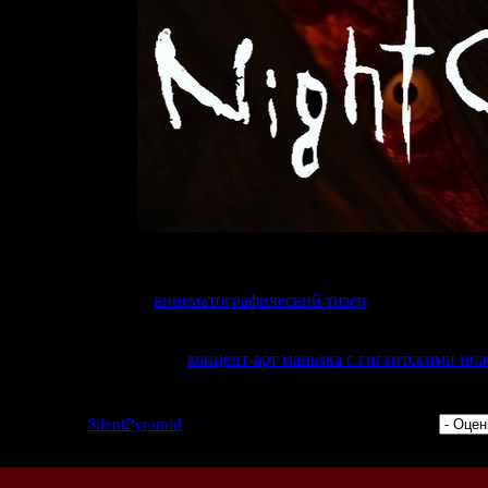
ыло известно лишь кодовое название проекта ("Project Scissors").
явился 30-секундный
кинематографический тизер
игры. Автором 
Шимизу.
3) А вот
концепт-арт маньяка с гигантскими н
9 | Добавил:
SilentPyramid
| Дата: 04.01.2015 | Рейтинг: 0.0/0 |