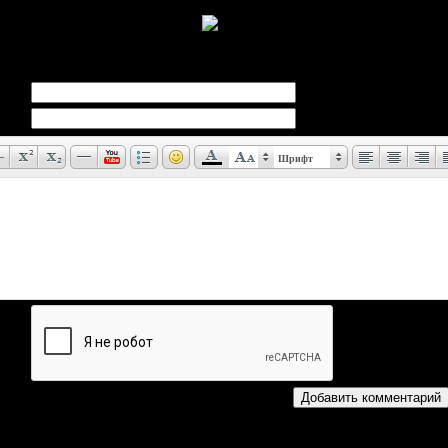
ии Clock Tower 2 объяснялось, что ножницы были материализаци
ние ни о чём не догадывались
Шрифт