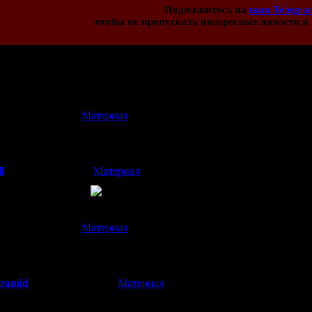
Подпишитесь на
наш Telegra
чтобы не пропускать интересные новости и 
иев:
4
[
Материал
]
(05.01.2015 19:07)
арел...
l
[
Материал
]
(08.01.2015 20:52)
просто покрасился
[
Материал
]
(05.01.2015 17:02)
лос!? О__О
yramid
[
Материал
]
(05.01.2015 19:43)
ы, а сгустки темноты.