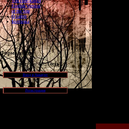
YouTube-канал
English Version
of the Site
О сайте
Болталка
Форма входа
Приветствую Вас,
Гость
!
1) Ранее б
Вход в Аккаунт
2) Вчера по
Регистрация
Новости и обновления
Просмотров: 180
[05.07.2026] (11)