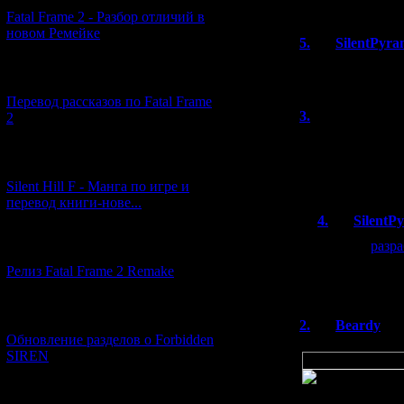
Всего комментар
Fatal Frame 2 - Разбор отличий в
Порядок
новом Ремейке
5.
SilentPyra
Знаю об этой иг
[03.04.2026] (4)
Перевод рассказов по Fatal Frame
3.
sdtv99
2
(
Сплошная класси
Chain Saw Massa
[29.03.2026] (10)
а какой-то арт х
Silent Hill F - Манга по игре и
перевод книги-нове...
4.
SilentP
Кстати,
разр
[12.03.2026] (14)
одним из "ис
Релиз Fatal Frame 2 Remake
Сирены.
[04.03.2026] (8)
2.
Beardy
Обновление разделов о Forbidden
Цитата
SIREN
The Wicker Man
[13.02.2026] (20)