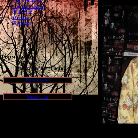
YouTube-канал
English Version
of the Site
О сайте
Болталка
Форма входа
Приветствую Вас,
Гость
!
Вход в Аккаунт
Регистрация
Новости и обновления
Получил
[05.07.2026] (8)