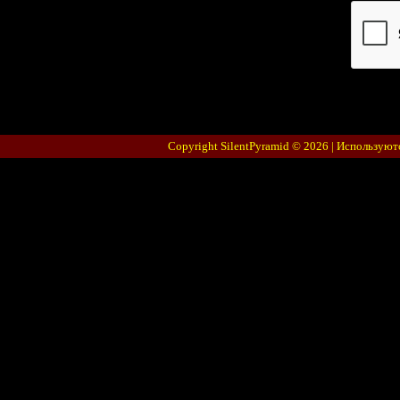
Код *:
Copyright SilentPyramid © 2026 |
Используют