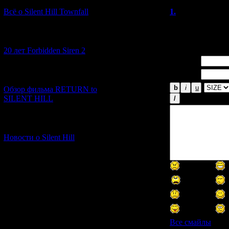
Всё о Silent Hill Townfall
1.
364
(06.11
Ну... ничего так
[10.02.2026] (1)
20 лет Forbidden Siren 2
Имя *:
Email *:
[23.01.2026] (14)
Обзор фильма RETURN to
SILENT HILL
[06.01.2026] (11)
Новости о Silent Hill
Все смайлы