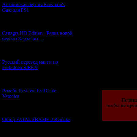
Английская версия Kowloon's
Gate для PS1
[27.06.2026] (4)
6)
The T
Cartagra HD Edition - Релиз новой
версии Картагры ...
8
[21.06.2026] (6)
10)
T
Русский перевод манги по
Forbidden SIREN
Просмотров: 186
06.11.2015 | Рейти
[07.06.2026] (2)
Ремейк Resident Evil Code
Veronica
Подпи
чтобы не проп
[19.04.2026] (28)
Обзор FATAL FRAME 2 Remake
[10.04.2026] (19)