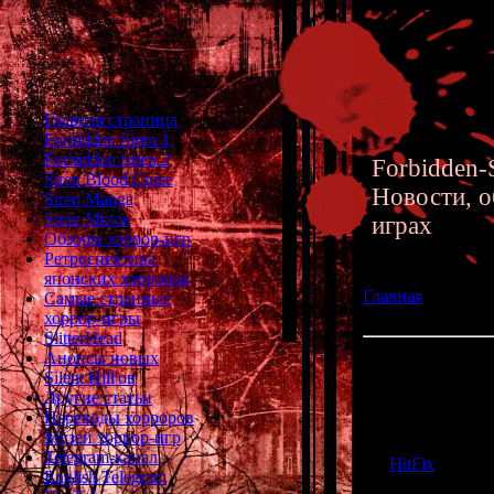
Главная страница
Forbidden Siren 1
Forbidden Siren 2
Forbidden-S
Siren Blood Curse
Новости, о
Siren Manga
Siren Movie
играх
Обзоры хоррор-игр
Ретроспектива
японских хорроров
Главная
»» 06.11
Самые странные
Кеичиро Тоямы
хоррор-игры
SlitterHead
Анонсы новых
10 любимых хор
Silent Hill'ов
Другие статьи
Хотите узнать, 
Переводы хорроров
Forbidden Siren
Музей хоррор-игр
раскрыта. Нес
Telegram-канал
HitFix
связали
English Telegram
составить спис