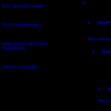
1.
flux
(02.02
Всё о Silent Hill Townfall
http://funkyimg.
[10.02.2026] (1)
3.
SilentP
20 лет Forbidden Siren 2
Раньше облож
:3
[23.01.2026] (14)
http://i.imgu
Обзор фильма RETURN to
SILENT HILL
5.
Dess
причем зде
[06.01.2026] (11)
версия, мо
Новости о Silent Hill
Там перев
Бумстик.
7.
Si
Вот я и
http://
А сейча