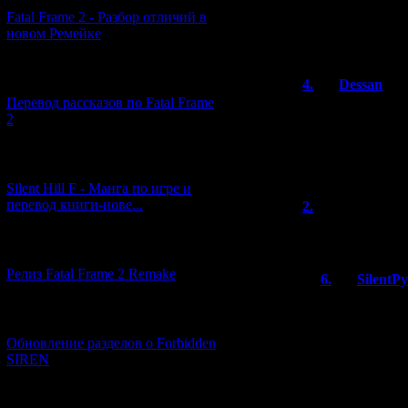
Я сделал предза
Fatal Frame 2 - Разбор отличий в
пришел. Ну и м
новом Ремейке
русском языке".
[03.04.2026] (4)
4.
Dessan
Перевод рассказов по Fatal Frame
мне все равно по
2
выходит Nier Au
покупку виты (у
бесполезной, хо
[29.03.2026] (10)
Silent Hill F - Манга по игре и
перевод книги-нове...
2.
2
(02.02.201
у пирамиды все-
[12.03.2026] (14)
Релиз Fatal Frame 2 Remake
6.
SilentP
Я уже давно 
[04.03.2026] (8)
PS4-версия ф
только убрал
Обновление разделов о Forbidden
оригинале мо
SIREN
приставку во
[13.02.2026] (20)