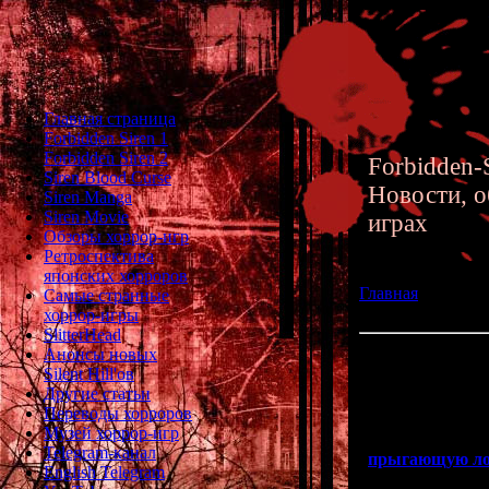
Главная страница
Forbidden Siren 1
Forbidden Siren 2
Forbidden-S
Siren Blood Curse
Новости, о
Siren Manga
Siren Movie
играх
Обзоры хоррор-игр
Ретроспектива
японских хорроров
Главная
»» 02.02.
Самые странные
PlayStation 4
хоррор-игры
SlitterHead
Анонсы новых
Gravity Rush вых
Silent Hill'ов
Другие статьи
У в
Переводы хорроров
Музей хоррор-игр
Вы мечтаете п
Telegram-канал
прыгающую л
English Telegram