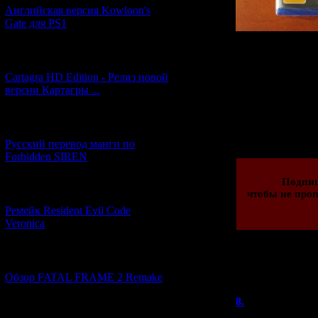
Английская версия Kowloon's
Gate для PS1
Релиз ps4-верс
[27.06.2026] (4)
февраля, однако
можно найт
Cartagra HD Edition - Релиз новой
версии Картагры ...
Просмотров: 149
[21.06.2026] (6)
02.02.2016 | Рейти
Русский перевод манги по
Forbidden SIREN
Подпи
[07.06.2026] (2)
чтобы не проп
Ремейк Resident Evil Code
Veronica
[19.04.2026] (28)
Всего комментар
Обзор FATAL FRAME 2 Remake
Порядок
8.
Denis
(04
[10.04.2026] (19)