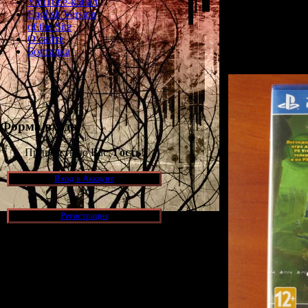
YouTube-канал
English Version
Если вы ответи
of the Site
хорошая новост
О сайте
Gravity Rus
Болталка
наконец о
Форма входа
Приветствую Вас,
Гость
!
Вход в Аккаунт
Регистрация
Новости и обновления
[05.07.2026] (7)