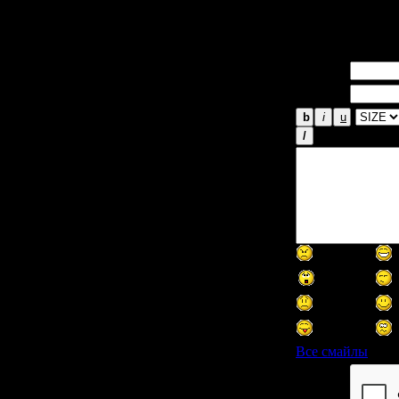
безыде
Имя *:
Email *:
Все смайлы
Код *: