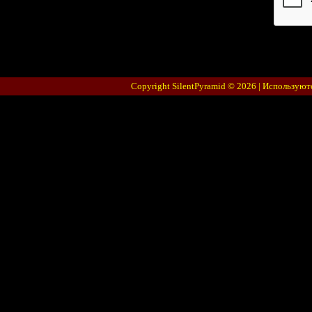
Copyright SilentPyramid © 2026 |
Используют