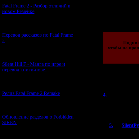
Fatal Frame 2 - Разбор отличий в
новом Ремейке
Просмотров: 289
08.01.2023 | Рейти
[03.04.2026] (4)
Перевод рассказов по Fatal Frame
2
Подпи
чтобы не проп
[29.03.2026] (10)
Silent Hill F - Манга по игре и
перевод книги-нове...
Всего комментар
[12.03.2026] (14)
Порядок
Релиз Fatal Frame 2 Remake
4.
DHG
(15
Забавно, что уж
[04.03.2026] (8)
на испанский. М
Обновление разделов о Forbidden
SIREN
5.
SilentP
Угу, тут исп
[13.02.2026] (20)