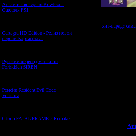
Английская версия Kowloon's
Gate для PS1
В 2014-м году 
[27.06.2026] (4)
хит-параде сам
было практ
Cartagra HD Edition - Релиз новой
интернете (тог
версии Картагры ...
не знал про "
наконец-то нач
уникальная иг
[21.06.2026] (6)
теперь для не
Русский перевод манги по
Forbidden SIREN
На данный момен
лишь вмонтиров
увидим па
[07.06.2026] (2)
Ремейк Resident Evil Code
Veronica
[19.04.2026] (28)
Английский 
Обзор FATAL FRAME 2 Remake
>>
Ан
[10.04.2026] (19)