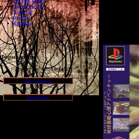
YouTube-канал
версия ретро-хо
English Version
игра выходил
of the Site
примечательн
О сайте
оригинальной к
Болталка
целый город с 
города мог 
Форма входа
Приветствую Вас,
Гость
!
Вход в Аккаунт
Регистрация
Новости и обновления
[05.07.2026] (7)