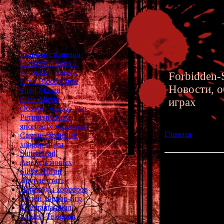
Главная страница
Forbidden Siren 1
Forbidden Siren 2
Forbidden-S
Siren Blood Curse
Новости, о
Siren Manga
Siren Movie
играх
Обзоры хоррор-игр
Ретроспектива
японских хорроров
Главная
»» 08.01.
Самые странные
Английский пере
хоррор-игры
SlitterHead
Анонсы новых
Germs: Neraware
Silent Hill'ов
странного PS1-х
Другие статьи
Переводы хорроров
Музей хоррор-игр
А вот ещё одн
Telegram-канал
English Telegram
Несколько дне