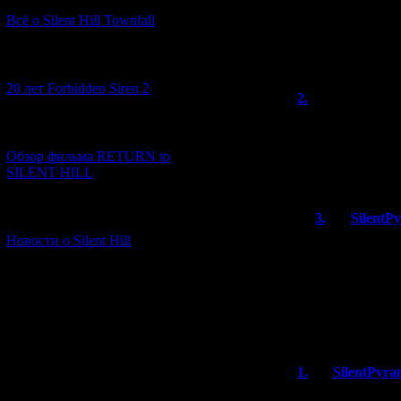
В Испании, к
Всё о Silent Hill Townfall
популярна. Да
язык перевод
[10.02.2026] (1)
20 лет Forbidden Siren 2
2.
Aaz
(11.01
У переводчиков
[23.01.2026] (14)
будто второе ды
сколько хотя бы
Обзор фильма RETURN to
нате. Прям пото
SILENT HILL
[06.01.2026] (11)
3.
SilentP
Новости о Silent Hill
Угу. За посл
патчи для Pla
Germs ещё на
Надеюсь, пе
оформят в па
1.
SilentPyra
А вот ещё немн