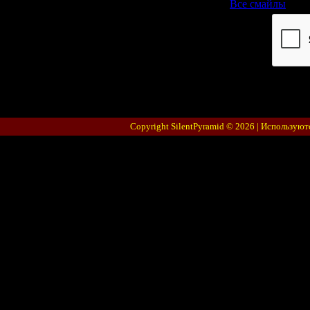
Все смайлы
Код *:
Copyright SilentPyramid © 2026 |
Используют