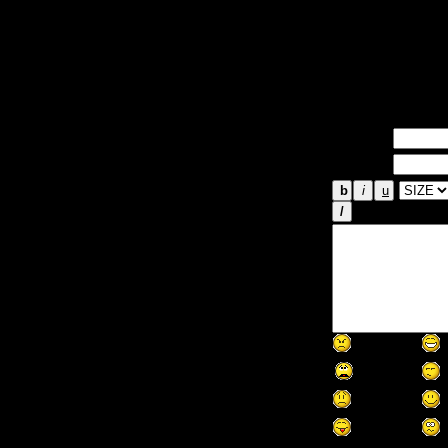
к новости:
GERMS сейчас о
одной из самых
диски с этой иг
Имя *:
Email *: