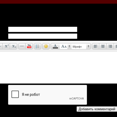
иев:
0
Шрифт