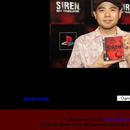
ете увидеть фотографии сценаристов, композиторов, дизайнеро
Сирену.
4 | Добавил:
SilentPyramid
| Дата: 14.08.2013 | Рейтинг: 5.0/1 |
Подпишитесь на
наш Telegra
чтобы не пропускать интересные новости и 