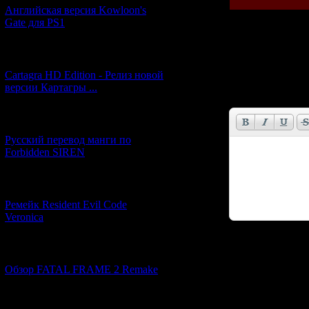
Английская версия Kowloon's
Gate для PS1
Всего комментар
[27.06.2026] (4)
Cartagra HD Edition - Релиз новой
Имя *:
версии Картагры ...
Email *:
[21.06.2026] (6)
Русский перевод манги по
Forbidden SIREN
[07.06.2026] (2)
Ремейк Resident Evil Code
Veronica
Код *:
[19.04.2026] (28)
Обзор FATAL FRAME 2 Remake
[10.04.2026] (19)