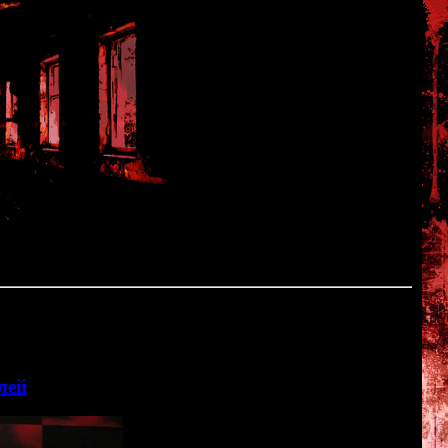
аздел:
лей
<<