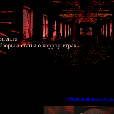
iren.ru
бзоры и статьи о хоррор-играх
2013 »» Фотографии создателей Forbidden Siren
ателей Forbidden Siren
В галерею добавлен новый р
>>
Фотографии создате