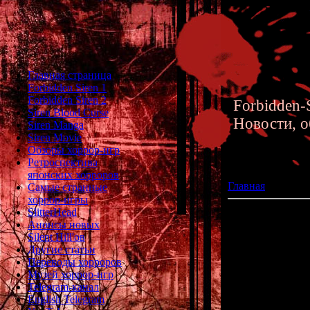
Главная страница
Forbidden Siren 1
Forbidden Siren 2
Forbidden-S
Siren Blood Curse
Новости, о
Siren Manga
Siren Movie
Обзоры хоррор-игр
Ретроспектива
японских хорроров
Главная
»» 14.08.
Самые странные
хоррор-игры
SlitterHead
Фотографии созд
Анонсы новых
Silent Hill'ов
Другие статьи
Переводы хорроров
Музей хоррор-игр
Telegram-канал
English Telegram