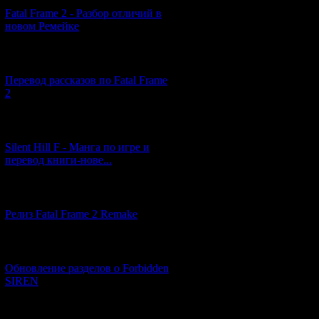
Fatal Frame 2 - Разбор отличий в
новом Ремейке
[03.04.2026] (4)
Перевод рассказов по Fatal Frame
2
[29.03.2026] (10)
Silent Hill F - Манга по игре и
перевод книги-нове...
[12.03.2026] (14)
Релиз Fatal Frame 2 Remake
[04.03.2026] (8)
Обновление разделов о Forbidden
SIREN
[13.02.2026] (20)