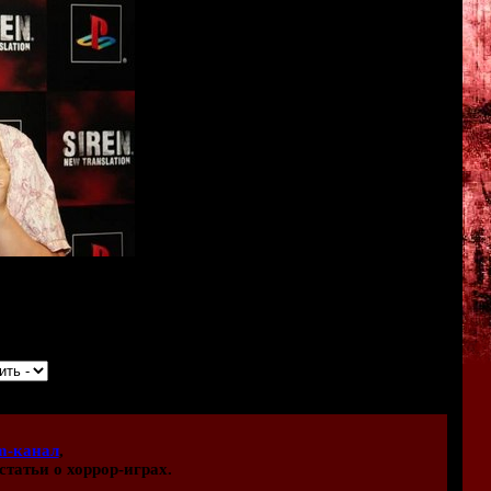
в, актёров и других талантливых людей, подаривших нам
m-канал
,
статьи о хоррор-играх.