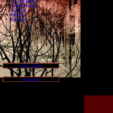
YouTube-канал
English Version
of the Site
О сайте
Болталка
Форма входа
Приветствую Вас,
Гость
!
Здесь вы смож
Вход в Аккаунт
Регистрация
Просмотров: 130
Новости и обновления
[05.07.2026] (7)