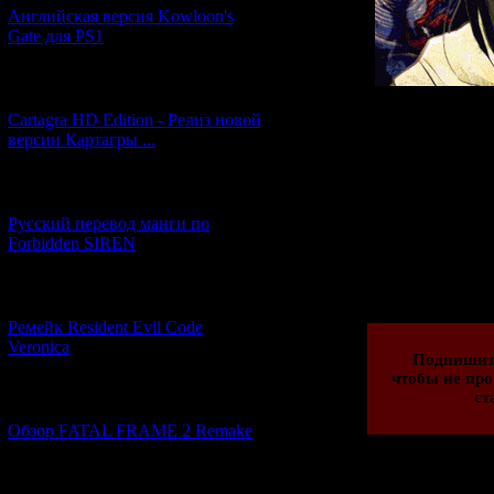
Английская версия Kowloon's
Gate для PS1
[27.06.2026] (4)
Cartagra HD Edition - Релиз новой
А если после п
версии Картагры ...
захочется добав
5000 (ПЯТЬ ТЫ
[21.06.2026] (6)
мо
Русский перевод манги по
Forbidden SIREN
Просмотров: 143
13.10.2015 | Рейти
[07.06.2026] (2)
Ремейк Resident Evil Code
Veronica
Подпишит
чтобы не про
ст
[19.04.2026] (28)
Обзор FATAL FRAME 2 Remake
[10.04.2026] (19)