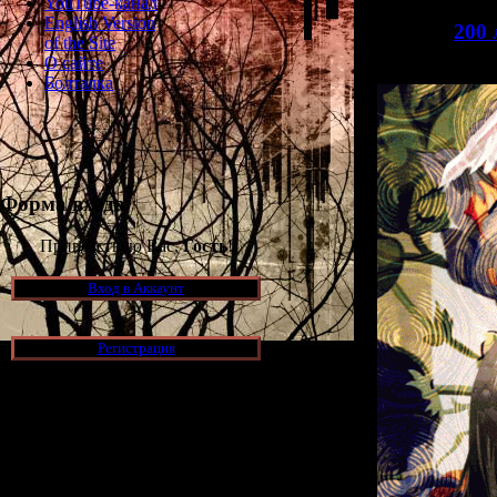
YouTube-канал
English Version
>>
200
of the Site
О сайте
Болталка
Форма входа
Приветствую Вас,
Гость
!
Вход в Аккаунт
Регистрация
Новости и обновления
[05.07.2026] (7)