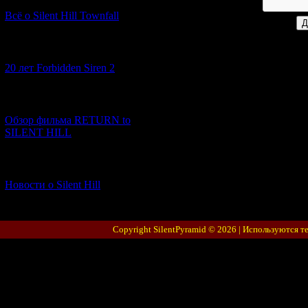
Всё о Silent Hill Townfall
[10.02.2026] (1)
20 лет Forbidden Siren 2
[23.01.2026] (14)
Обзор фильма RETURN to
SILENT HILL
[06.01.2026] (11)
Новости о Silent Hill
Copyright SilentPyramid © 2026 |
Используются т