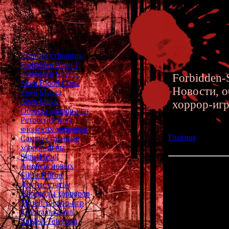
Главная страница
Forbidden Siren 1
Forbidden Siren 2
Forbidden-S
Siren Blood Curse
Новости, о
Siren Manga
Siren Movie
хоррор-иг
Обзоры хоррор-игр
Ретроспектива
японских хорроров
Главная
»» 13.10
Самые странные
Forbidden Siren
хоррор-игры
SlitterHead
Анонсы новых
200 лучших фан-а
Silent Hill'ов
Другие статьи
А вот маленьки
Переводы хорроров
Сирены - сегодн
Музей хоррор-игр
в котором соб
Telegram-канал
качественных 
English Telegram
Siren, Forbidde