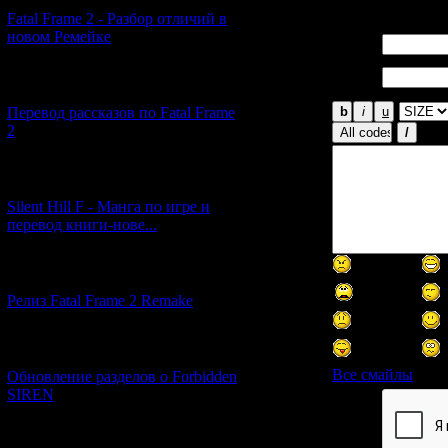
Всего комментар
Fatal Frame 2 - Разбор отличий в
новом Ремейке
Имя *:
Email
[03.04.2026] (4)
*:
Перевод рассказов по Fatal Frame
2
[29.03.2026] (10)
Silent Hill F - Манга по игре и
перевод книги-нове...
[12.03.2026] (14)
Релиз Fatal Frame 2 Remake
[04.03.2026] (8)
Все смайлы
Обновление разделов о Forbidden
SIREN
Код *:
[13.02.2026] (20)