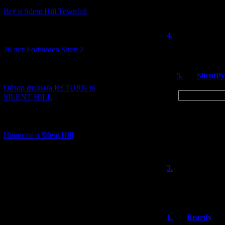
Спасибо за и
Всё о Silent Hill Townfall
4.
vovan
[10.02.2026] (1)
(0
20 лет Forbidden Siren 2
уже на русский п
[23.01.2026] (14)
5.
SilentP
Обзор фильма RETURN to
Цитата
http://notabe
SILENT HILL
>>"Вход толь
[06.01.2026] (11)
Кстати, а ка
Новости о Silent Hill
для 3DS?
3.
vovan
(3
У стим версии 
выглядит в разы
1.
Beardy