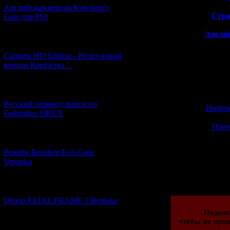
Английская версия Kowloon's
>>
Стра
Gate для PS1
>>
Англий
[27.06.2026] (4)
Cartagra HD Edition - Релиз новой
версии Картагры ...
Также начата ра
[21.06.2026] (6)
Русский перевод манги по
>>
Инфор
Forbidden SIREN
>>
Прое
[07.06.2026] (2)
Ремейк Resident Evil Code
Veronica
Просмотров: 373
30.10.2017 | Рейти
[19.04.2026] (28)
Обзор FATAL FRAME 2 Remake
Подпи
чтобы не проп
[10.04.2026] (19)