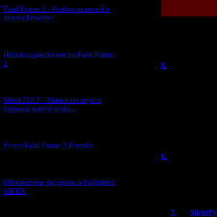
Fatal Frame 2 - Разбор отличий в
новом Ремейке
[03.04.2026] (4)
Всего комментар
Перевод рассказов по Fatal Frame
Порядок
2
8.
Niazesk
Правду кто-то ск
[29.03.2026] (10)
окне с нативным
подогнать его; 
Silent Hill F - Манга по игре и
управление. А з
перевод книги-нове...
видать так заду
В целом интерес
досуге, а не тол
[12.03.2026] (14)
Релиз Fatal Frame 2 Remake
6.
vovan
(0
[04.03.2026] (8)
Обе (по крайне
http://www.zoneo
Обновление разделов о Forbidden
showtopic=4633
SIREN
7.
SilentP
[13.02.2026] (20)