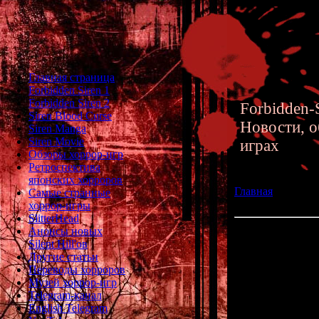
Главная страница
Forbidden Siren 1
Forbidden Siren 2
Forbidden-S
Siren Blood Curse
Новости, о
Siren Manga
Siren Movie
играх
Обзоры хоррор-игр
Ретроспектива
японских хорроров
Главная
»» 30.10.
Самые странные
версия хоррор-и
хоррор-игры
SlitterHead
Анонсы новых
Creeping Terror 
Silent Hill'ов
и 3DS
Другие статьи
Переводы хорроров
Музей хоррор-игр
Помните яп
Telegram-канал
Да-да, тот сам
English Telegram
года назад и 