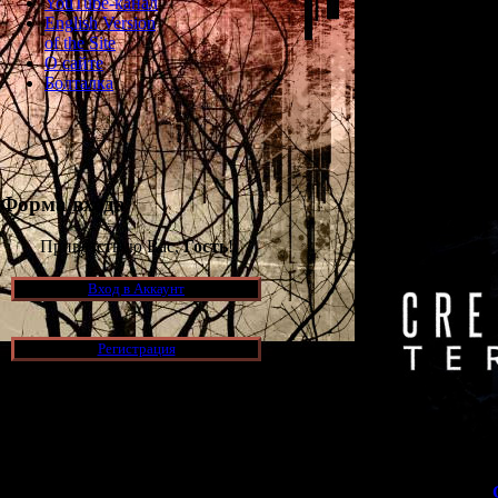
YouTube-канал
English Version
of the Site
Раньше эта игра
О сайте
на японском яз
Болталка
версия Creeping 
приурочен к 
выйдет не тол
любой жел
Форма входа
Приветствую Вас,
Гость
!
Вход в Аккаунт
Регистрация
Новости и обновления
[05.07.2026] (8)
>>