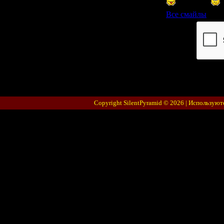
Все смайлы
Код *:
Copyright SilentPyramid © 2026 |
Используют