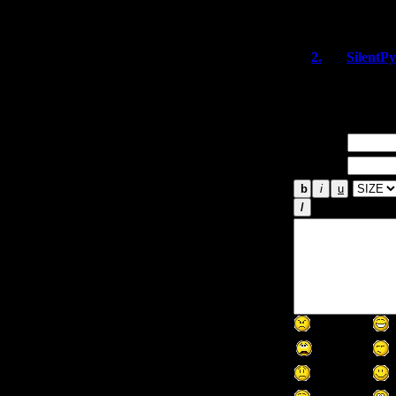
Физической копи
2.
SilentP
Игра только 
Имя *:
Email *: