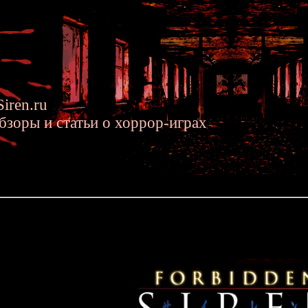
iren.ru
бзоры и статьи о хоррор-играх
2015 »» Архивы Forbidden Siren 2
 Siren 2
рочитать все записки, дневники и журналы из Forbidden Siren 2?