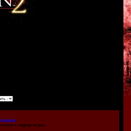
ивных файлов:
ину архивов.
m-канал
,
статьи о хоррор-играх.