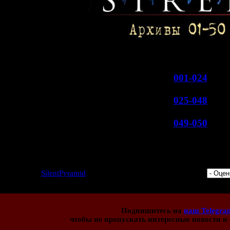
В данный момент добавлено 50 арх
001-024
025-048
049-050
Позже я добавлю остальную полов
3 | Добавил:
SilentPyramid
| Дата: 09.03.2015 | Рейтинг: 5.0/1 |
Подпишитесь на
наш Telegra
чтобы не пропускать интересные новости и 