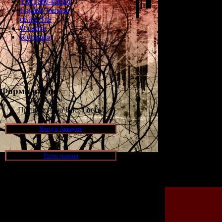
YouTube-канал
English Version
of the Site
О сайте
Болталка
Форма входа
Приветствую Вас,
Гость
!
Вход в Аккаунт
Регистрация
Просмотров: 144
Новости и обновления
[05.07.2026] (7)