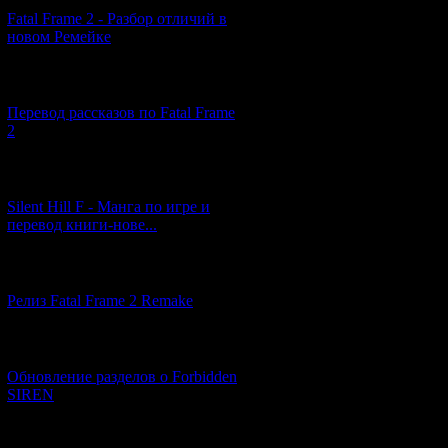
Fatal Frame 2 - Разбор отличий в
новом Ремейке
[03.04.2026] (4)
Перевод рассказов по Fatal Frame
2
[29.03.2026] (10)
Silent Hill F - Манга по игре и
перевод книги-нове...
[12.03.2026] (14)
Релиз Fatal Frame 2 Remake
[04.03.2026] (8)
Обновление разделов о Forbidden
SIREN
[13.02.2026] (20)