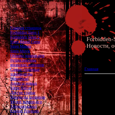
Главная страница
Forbidden Siren 1
Forbidden Siren 2
Forbidden-S
Siren Blood Curse
Новости, о
Siren Manga
Siren Movie
Обзоры хоррор-игр
Ретроспектива
японских хорроров
Главная
»» 09.03.
Самые странные
хоррор-игры
SlitterHead
Архивы Forbidden
Анонсы новых
Silent Hill'ов
Хотите п
Другие статьи
Переводы хорроров
Музей хоррор-игр
Telegram-канал
English Telegram