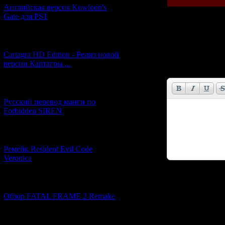
Английская версия Kowloon's
Gate для PS1
Всего комментар
[27.06.2026] (4)
Cartagra HD Edition - Релиз новой
Имя *:
версии Картагры ...
Email *:
[21.06.2026] (6)
Русский перевод манги по
Forbidden SIREN
[07.06.2026] (2)
Ремейк Resident Evil Code
Veronica
Код *:
[19.04.2026] (28)
Обзор FATAL FRAME 2 Remake
[10.04.2026] (19)