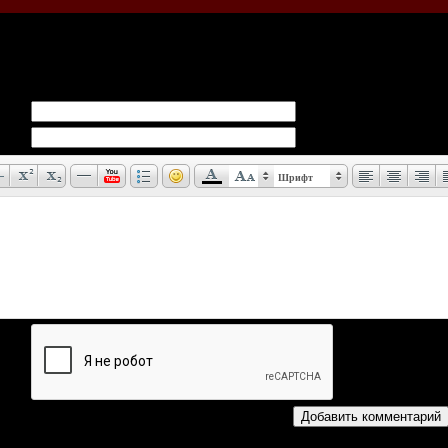
иев:
0
Шрифт