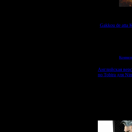
Для тех кто не 
альтернатив
Gakkou de atta 
году на Supe
занимался сам
Просмотров:
2151
|
12.07.2010
|
Коммен
Английская верси
no Tobira для Ni
На прошедшей
компания Ak
великолепную
объявила о пре
Kyoukugen Da