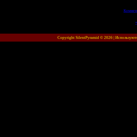
Просмотров:
1766
|
01.05.2010
|
Коммен
Copyright SilentPyramid © 2026 |
Используют