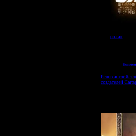
Помимо этого
ролик
, в ко
Просмотров:
1428
|
17.09.2011
|
Коммен
Релиз английской
создателей Carta
Двухлетняя эпо
то подошл
англоя