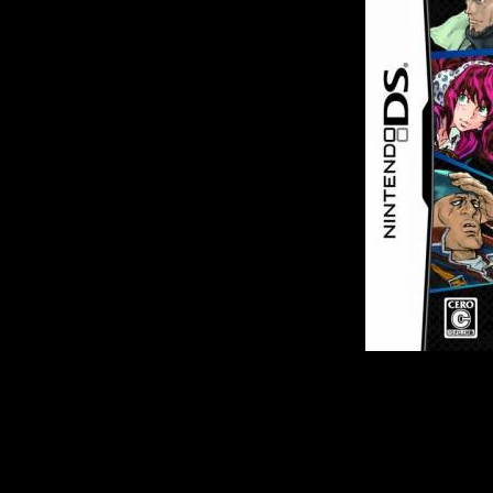
999 предст
элементами p
головоломками
похищения, 