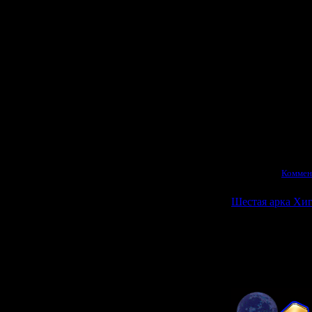
читать комик
лучше не ст
С графическо
достойно, а ок
главного героя в
В целом, если 
фанфик с таким
no Uta 
Просмотров:
7884
|
02.06.2010
|
Коммен
Шестая арка Хи
Шестая арка
H