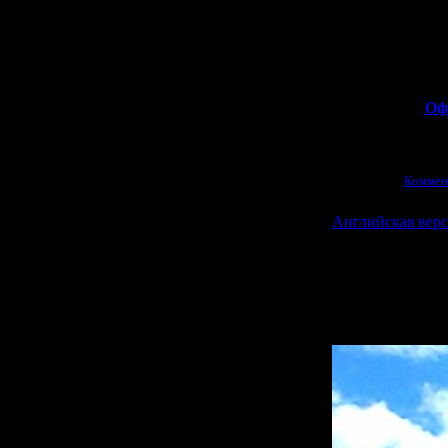
разрушения? Отв
Оф
Просмотров:
2321
|
14.06.2011
|
Коммен
Английская верси
Финальная арка