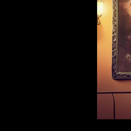
P.S.
: в английс