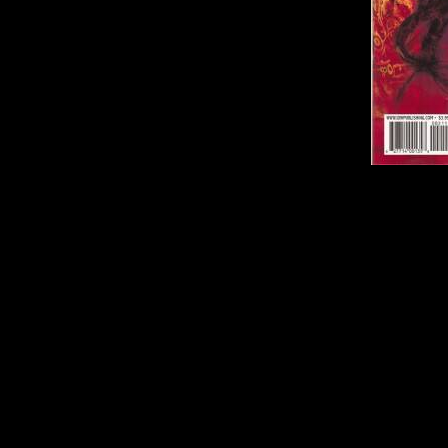
Что касается ли
удалось создать
пытается вп
пересказывать
этом в плане
смысловой наг
Впрочем, тре
отпечаток на по
скромные ~80
принципу "
продолжительнос
не знакомы
благополучно по
сцен и не уло