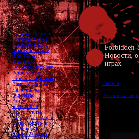
Главная страница
Forbidden Siren 1
Forbidden Siren 2
Forbidden-S
Siren Blood Curse
Новости, о
Siren Manga
Siren Movie
играх
Обзоры хоррор-игр
Ретроспектива
японских хорроров
Главная
»
Архив 
Самые странные
хоррор-игры
SlitterHead
Английская верс
Анонсы новых
Silent Hill'ов
Наконец-то сос
Другие статьи
"
Corps
Переводы хорроров
Музей хоррор-игр
Скачать ан
Telegram-канал
English Telegram