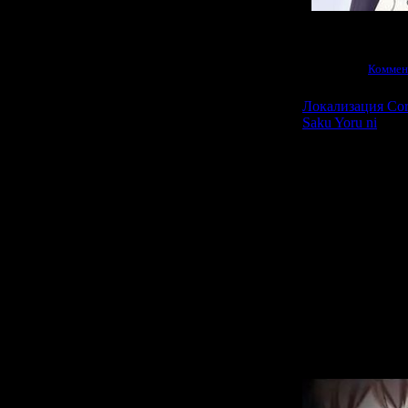
Просмотров:
1932
|
11.10.2011
|
Коммен
Локализация Cor
Saku Yoru ni
Большим сюрпри
Corpse Pa
сочетающего 
survival hor
кровавых уб
много лет назад 
и на ее месте
школой К
землетрясе
запертым
альтернативный
убийства из пр