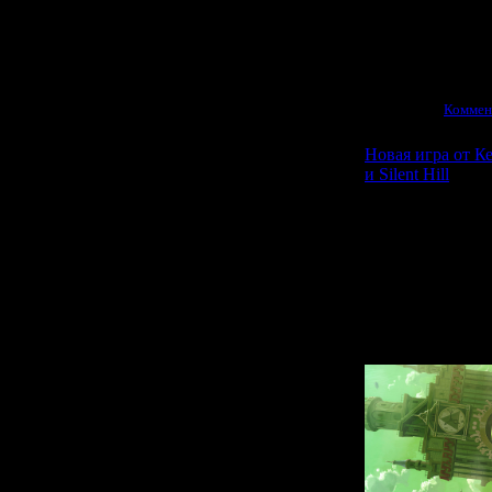
блокнотом могу
игрой
Просмотров:
2483
|
09.07.2011
|
Коммен
Новая игра от Ке
и Silent Hill
На прошедшей в
Тояма - создател
момент принима
рабочим назва
эксклюзивом дл
PS Vita, и вы