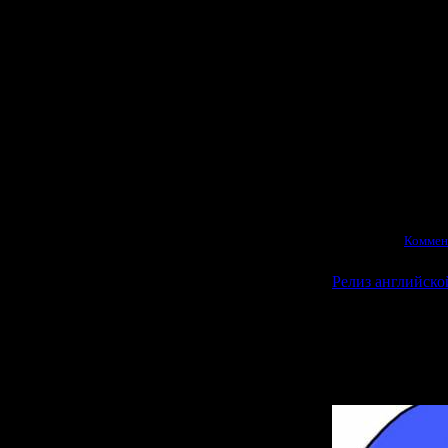
Разработчиком я
японских компан
тематику в виде
автором сц
работавший н
Точная дата в
сообщалась, н
Просмотров:
2675
|
12.07.2010
|
Коммен
Релиз английской
Появилась англ