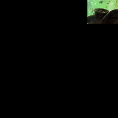
Официальный 
вариант на
彼女の内宇宙に生
ангельский прим
Born in Her I
Главной герои
имени Кэт,
маленьком го
странную чёрну
способностью
нельзя вовр
Армагеддец л
толпы невед
Что скрывает п
монстры, и 