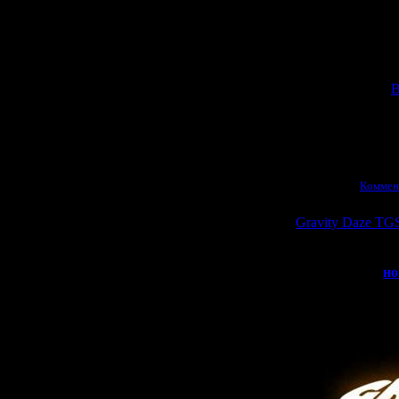
Также нескольк
новой визуальной
Umineko) -
Higa
переведен
>>
В
Просмотров:
2451
|
21.09.2011
|
Коммен
Gravity Daze TGS
На нынешнем To
>>
но