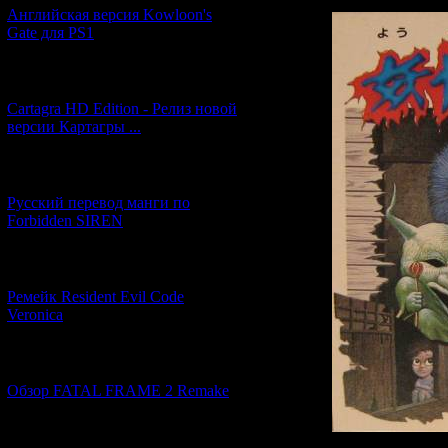
Английская версия Kowloon's
Gate для PS1
[27.06.2026] (4)
Cartagra HD Edition - Релиз новой
версии Картагры ...
[21.06.2026] (6)
Русский перевод манги по
Forbidden SIREN
[07.06.2026] (2)
Ремейк Resident Evil Code
Veronica
[19.04.2026] (28)
Обзор FATAL FRAME 2 Remake
[10.04.2026] (19)