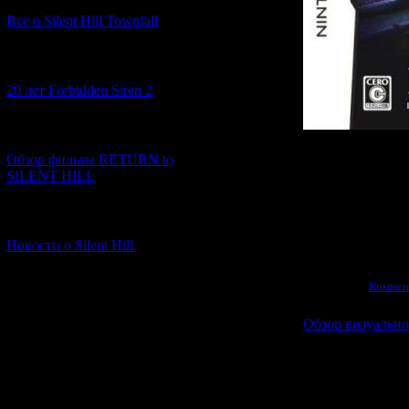
Всё о Silent Hill Townfall
[10.02.2026] (1)
20 лет Forbidden Siren 2
[23.01.2026] (14)
Обзор фильма RETURN to
Скачать а
SILENT HILL
Но помните: к
обречен через
[06.01.2026] (11)
Новости о Silent Hill
Просмотров:
2638
|
31.10.2011
|
Коммен
Обзор визуаль
Сегодняшний
н