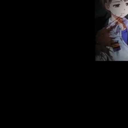
Релизом англи
Games (известн
Arms, Fragile,
Rain). Правда, 
игра будет р
>