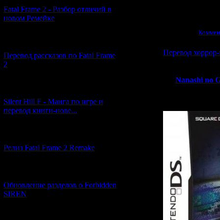
Fatal Frame 2 - Разбор отличий в
новом Ремейке
Просмотров:
1574
|
18.11.2011
|
Коммен
[03.04.2026] (4)
Перевод хоррор-
Перевод рассказов по Fatal Frame
2
Недавно фан
"
Nanashi no 
[29.03.2026] (10)
видеоиг
Silent Hill F - Манга по игре и
перевод книги-нове...
[12.03.2026] (14)
Релиз Fatal Frame 2 Remake
[04.03.2026] (8)
Обновление разделов о Forbidden
SIREN
[13.02.2026] (20)