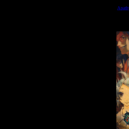
Недавно был об
новеллы
Apathy
планирует управ
фан-проектов