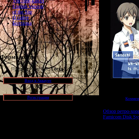
YouTube-канал
English Version
of the Site
О сайте
Болталка
Форма входа
Приветствую Вас,
Гость
!
Вход в Аккаунт
Просмотров:
2052
|
Регистрация
25.11.2011
|
Коммен
Обзор ретро-хо
Famicom Disk Sy
Новости и обновления
В раздел "друг
одного из пр
[05.07.2026] (6)